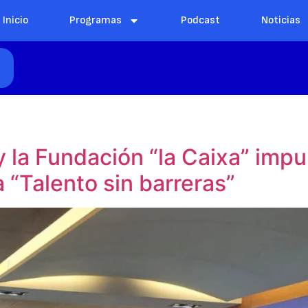
Inicio
Programas
Podcast
Noticias
E
la Fundación “la Caixa” impu
a “Talento sin barreras”