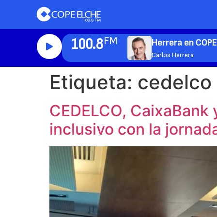
100.8
FM
Herrera en COP
Carlos Herrera
Etiqueta:
cedelco
CEDELCO, CaixaBank y 
inclusivo con la jornad