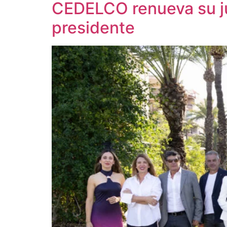
CEDELCO renueva su ju
presidente