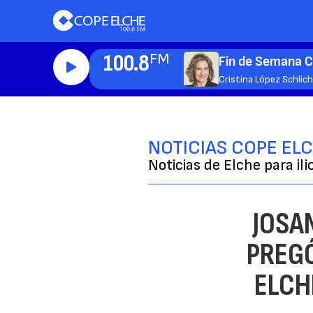
100.8
FM
Fin de Semana 
Cristina López Schlic
NOTICIAS COPE EL
Noticias de Elche para ili
JOSA
PREGÓ
ELCH