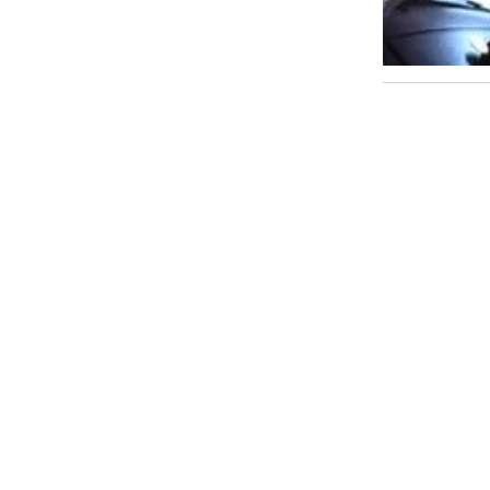
Abiel Oso
document
el Elche 
antes de 
Cristian Egea