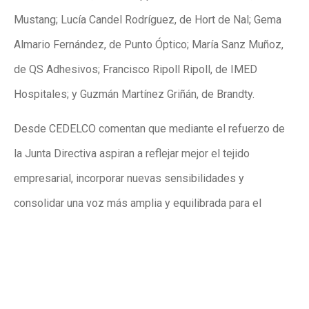
Mustang; Lucía Candel Rodríguez, de Hort de Nal; Gema
Almario Fernández, de Punto Óptico; María Sanz Muñoz,
de QS Adhesivos; Francisco Ripoll Ripoll, de IMED
Hospitales; y Guzmán Martínez Griñán, de Brandty.
Desde CEDELCO comentan que mediante el refuerzo de
la Junta Directiva aspiran a reflejar mejor el tejido
empresarial, incorporar nuevas sensibilidades y
consolidar una voz más amplia y equilibrada para el
conjunto de sectores que integran la organización. Al
mismo tiempo, la nueva etapa reafirma el compromiso de
trabajar durante los próximos cuatro años desde la
representación, la colaboración y la dinamización del