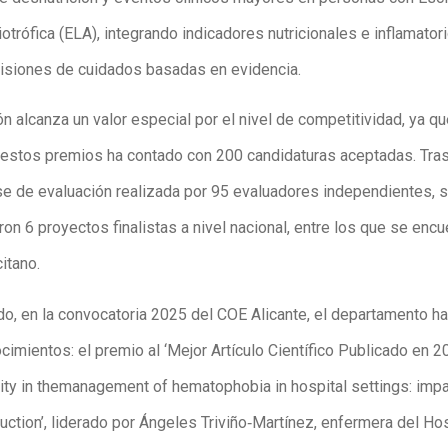
otrófica (ELA), integrando indicadores nutricionales e inflamator
isiones de cuidados basadas en evidencia.
ón alcanza un valor especial por el nivel de competitividad, ya qu
 estos premios ha contado con 200 candidaturas aceptadas. Tra
se de evaluación realizada por 95 evaluadores independientes, 
on 6 proyectos finalistas a nivel nacional, entre los que se encue
citano.
ado, en la convocatoria 2025 del COE Alicante, el departamento h
imientos: el premio al ‘Mejor Artículo Científico Publicado en 2
ality in themanagement of hematophobia in hospital settings: imp
uction’, liderado por Ángeles Triviño‑Martínez, enfermera del Ho