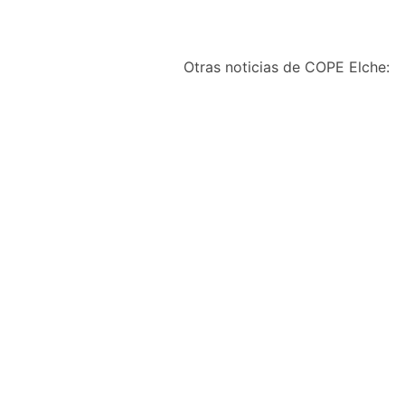
Otras noticias de COPE Elche:
Aprobada la adjudicaci
del proyecto de ejecuc
de la reforma integral 
Convento de la Merced
Manuel García
agosto 6, 2026