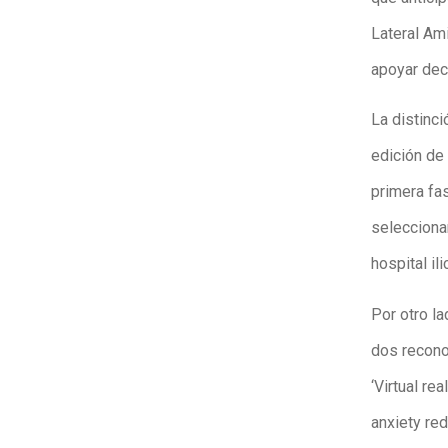
Lateral Ami
apoyar dec
La distinci
edición de
primera fa
seleccionar
hospital ili
Por otro l
dos reconoc
‘Virtual re
anxiety red