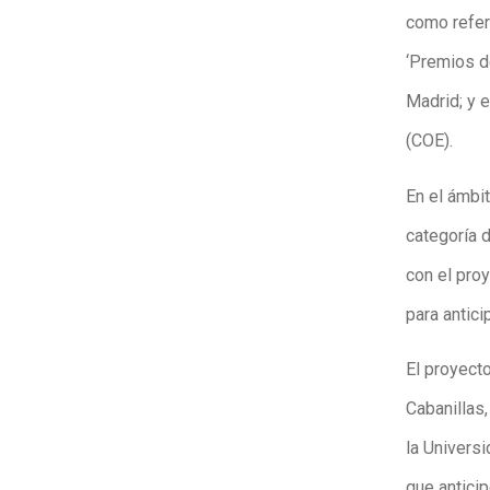
como refere
‘Premios d
Madrid; y 
(COE).
En el ámbit
categoría 
con el pro
para antic
El proyect
Cabanillas
la Universi
que antici