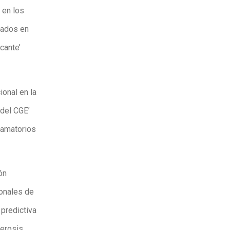
 en los
rados en
cante’
ional en la
 del CGE’
lamatorios
ón
ionales de
 predictiva
lerosis