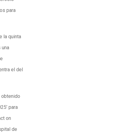
ios para
e la quinta
s una
se
ntra el del
a obtenido
025’ para
act on
spital de