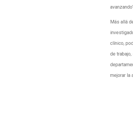
avanzando”
Más allá d
investigado
clínico, p
de trabajo
departament
mejorar la 