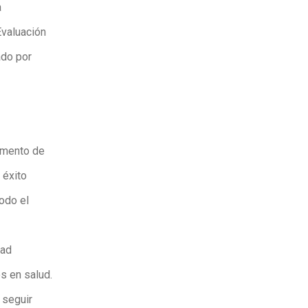
a
Evaluación
ado por
tamento de
 éxito
odo el
dad
s en salud.
 seguir