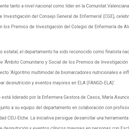
nte tanto a nivel nacional como líder en la Comunitat Valenciana
e Investigación del Consejo General de Enfermería’ (CGE), celeb
en los Premios de Investigación del Colegio de Enfermería de Ali
o estatal, el departamento ha sido reconocido como finalista nac
de ‘Ámbito Comunitario y Social de los Premios de Investigación
yecto ‘Algoritmo multimodal de biomarcadores nutricionales e inf
ipar desnutrición y eventos mayores en ELA (FANGD‑ELA)’.
o está liderado por la Enfermera Gestora de Casos, María Asunci
, junto a su equipo del departamento en colaboración con profes
dad CEU‑Elche. La iniciativa persigue desarrollar una herramienta
pe desnutrición y eventos clínicos mayores en personas con Esc