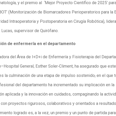
atología, y el premio al ‘Mejor Proyecto Científico de 2025’ par
OT’ (Monitorización de Biomarcadores Perioperatorios para la 
idad Intraoperatoria y Postoperatoria en Cirugía Robótica), lider
a Lucas, supervisor de Quirófano.
ción de enfermería en el departamento
adora del Área de I+D+i de Enfermería y Fisioterapia del Depar
e–Hospital General, Esther Soler‑Climent, ha asegurado que este
“es la culminación de una etapa de impulso sostenido
,
en el que t
fesional del departamento ha incrementado su implicación en la
ión aplicada y la innovación en cuidados, compaginando la activi
 con proyectos rigurosos, colaborativos y orientados a resultado
miento logrado es, a la vez, un premio y un punto de partida para