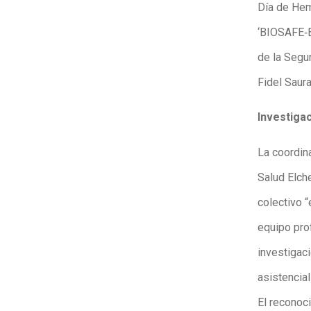
Día de Hem
‘BIOSAFE‑B
de la Segur
Fidel Saur
Investiga
La coordin
Salud Elch
colectivo 
equipo pro
investigac
asistencial
El reconoci