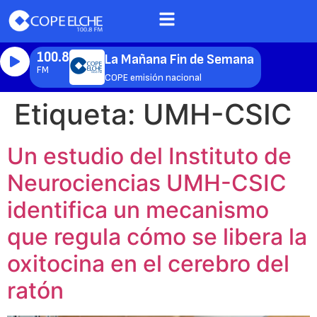
100.8
La Mañana Fin de Semana
FM
COPE emisión nacional
Etiqueta:
UMH-CSIC
Un estudio del Instituto de
Neurociencias UMH-CSIC
identifica un mecanismo
que regula cómo se libera la
oxitocina en el cerebro del
ratón