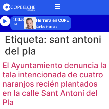
100.8
Herrera en COPE
FM
Carlos Herrera
Etiqueta:
sant antoni
del pla
El Ayuntamiento denuncia la
tala intencionada de cuatro
naranjos recién plantados
en la calle Sant Antoni del
Pla