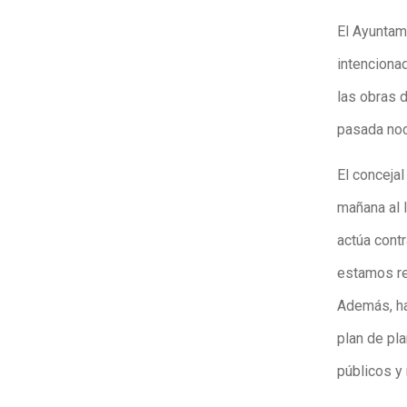
El Ayuntam
intencionad
las obras 
pasada noc
El concejal
mañana al l
actúa cont
estamos re
Además, ha
plan de pl
públicos y