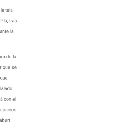
a tala
Pla, tras
ante la
ora de la
ar que se
 que
ñalado.
á con el
espacios
abert.