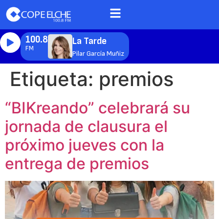
100.8
La Tarde
FM
Pilar García Muñiz
Etiqueta:
premios
“BIKreando” celebrará su
jornada de clausura el
próximo jueves con la
entrega de premios