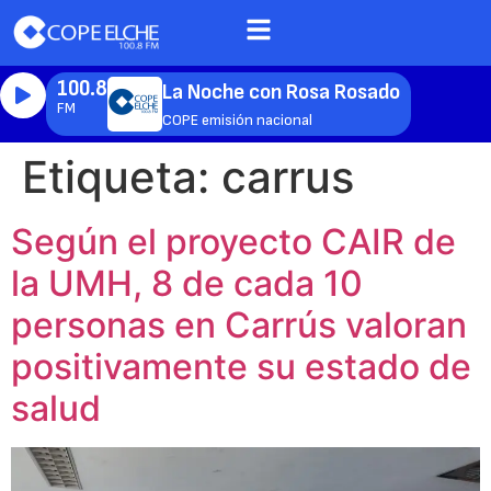
100.8
La Noche con Rosa Rosado
FM
COPE emisión nacional
Etiqueta:
carrus
Según el proyecto CAIR de
la UMH, 8 de cada 10
personas en Carrús valoran
positivamente su estado de
salud