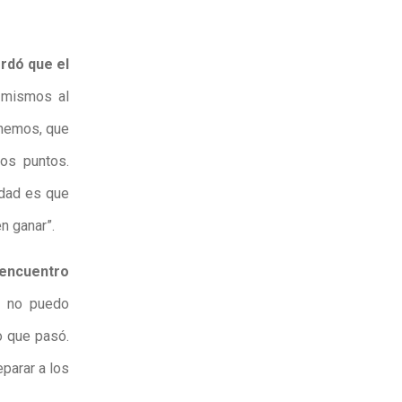
rdó que el
mismos al
enemos, que
os puntos.
idad es que
n ganar”.
 encuentro
a no puedo
lo que pasó.
parar a los