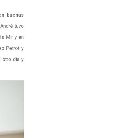
 en buenas
. André tuvo
fa Mir y en
eo Petrot y
 otro día y