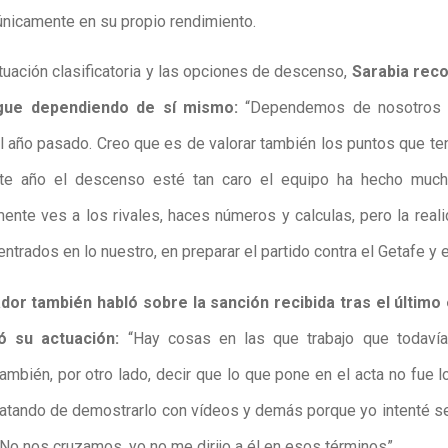
nicamente en su propio rendimiento.
ituación clasificatoria y las opciones de descenso,
Sarabia reco
gue dependiendo de sí mismo:
“Dependemos de nosotros 
el año pasado. Creo que es de valorar también los puntos que t
te año el descenso esté tan caro el equipo ha hecho much
ente ves a los rivales, haces números y calculas, pero la real
trados en lo nuestro, en preparar el partido contra el Getafe y e
ador también habló sobre la sanción recibida tras el último
ó su actuación:
“Hay cosas en las que trabajo que todaví
También, por otro lado, decir que lo que pone en el acta no fue 
atando de demostrarlo con vídeos y demás porque yo intenté se
 No nos cruzamos, yo no me dirijo a él en esos términos”.