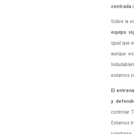
centrada
ú
Sobre la s
equipo si
igual que 
aunque es
Indudablem
estamos cen
El entren
y defendi
controlar. 
Estamos tr
jugadores.