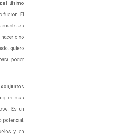
del último
o fueron. El
glamento es
 hacer o no
ado, quiero
para poder
 conjuntos
quipos más
ose. Es un
 potencial.
uelos y en