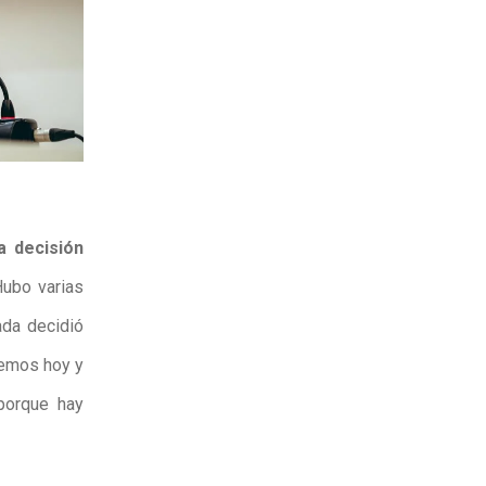
a decisión
ubo varias
ada decidió
nemos hoy y
porque hay