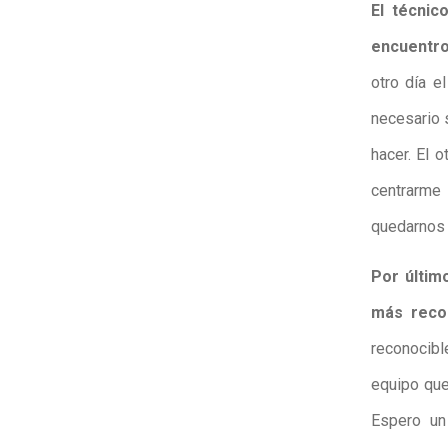
El técnic
encuentro
otro día e
necesario 
hacer. El 
centrarme
quedarnos 
Por últim
más reco
reconocib
equipo que
Espero un