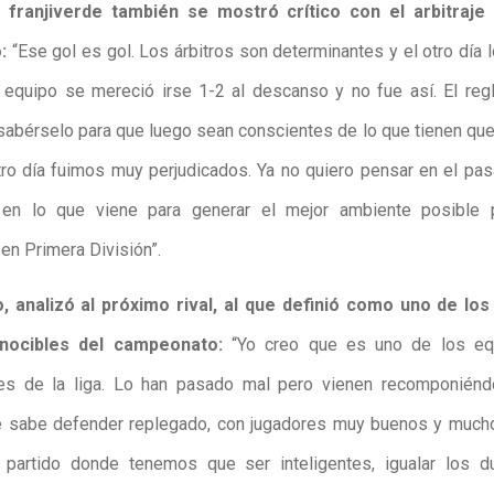
o franjiverde también se mostró crítico con el arbitraje 
:
“Ese gol es gol. Los árbitros son determinantes y el otro día l
l equipo se mereció irse 1-2 al descanso y no fue así. El re
sabérselo para que luego sean conscientes de lo que tienen que
otro día fuimos muy perjudicados. Ya no quiero pensar en el pas
 en lo que viene para generar el mejor ambiente posible 
en Primera División”.
o, analizó al próximo rival, al que definió como uno de los
nocibles del campeonato:
“Yo creo que es uno de los e
les de la liga. Lo han pasado mal pero vienen recomponiénd
 sabe defender replegado, con jugadores muy buenos y mucho
 partido donde tenemos que ser inteligentes, igualar los d