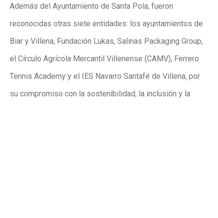
Además del Ayuntamiento de Santa Pola, fueron
reconocidas otras siete entidades: los ayuntamientos de
Biar y Villena, Fundación Lukas, Salinas Packaging Group,
el Círculo Agrícola Mercantil Villenense (CAMV), Ferrero
Tennis Academy y el IES Navarro Santafé de Villena, por
su compromiso con la sostenibilidad, la inclusión y la
economía circular.
El acto contó también con un reconocimiento general a
Diputación provincial de Alicante, a los ayuntamientos de
Xixona, Onil, Almoradí, Monóvar, Sax, Pinoso, Benejúzar, la
Universidad Miguel Hernández de Elche, la Escuela de
Golf de Elche, la Escuela Infantil Aire Libre de Petrer, el