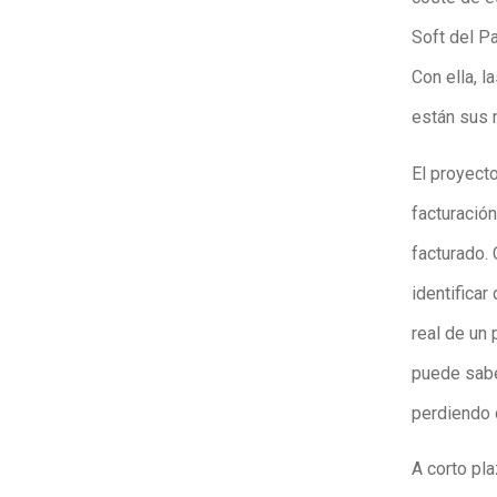
Soft del P
Con ella, 
están sus 
El proyecto
facturación
facturado.
identifica
real de un
puede sabe
perdiendo 
A corto pla