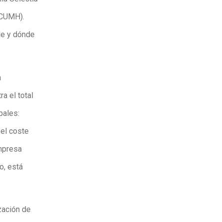
PCUMH).
le y dónde
a
ra el total
pales:
 el coste
empresa
o, está
zación de