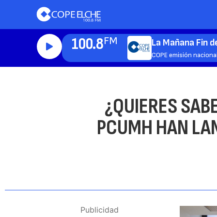
100.8
FM
La Mañana Fin 
COPE emisión naciona
¿QUIERES SABE
PCUMH HAN LA
Publicidad