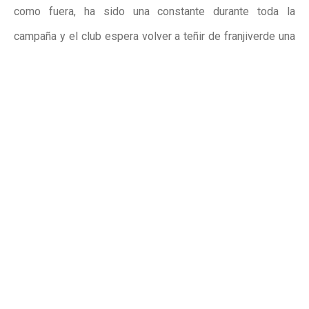
como fuera, ha sido una constante durante toda la
campaña y el club espera volver a teñir de franjiverde una
parte de las gradas de Montilivi en una noche que puede
marcar el futuro deportivo de la entidad.
Para facilitar el desplazamiento, el club también pondrá en
marcha un viaje organizado en autobús con salida desde
Elche el mismo sábado 23 de mayo a las 5:30 horas. El
precio del trayecto será de 50 euros por persona,
incluyendo ida y vuelta tras la finalización del encuentro.
La iniciativa busca ofrecer una alternativa cómoda y
accesible para los aficionados que quieran acompañar al
equipo en uno de los escenarios más exigentes del