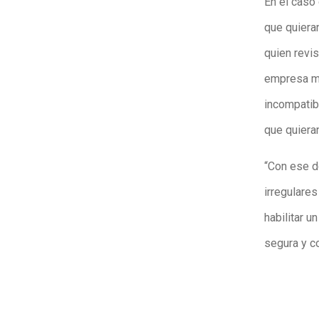
En el caso 
que quiera
quien revis
empresa mu
incompatib
que quieran
“Con ese d
irregulares
habilitar 
segura y co