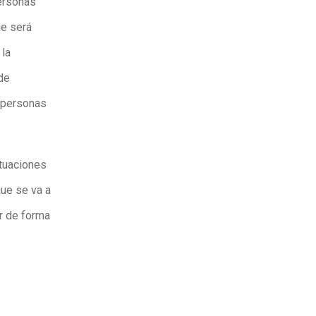
personas
ue será
 la
de
s personas
ituaciones
que se va a
r de forma