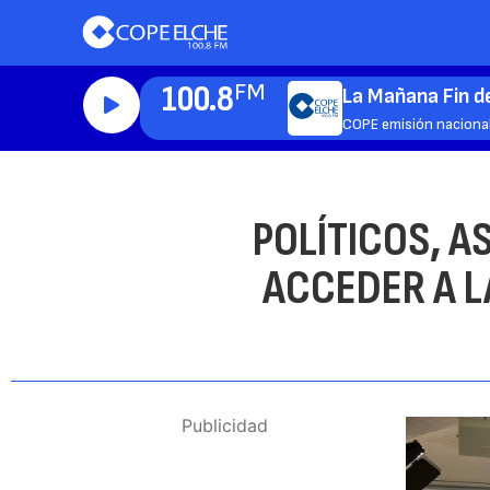
100.8
FM
La Mañana Fin 
COPE emisión naciona
POLÍTICOS, 
ACCEDER A L
Publicidad