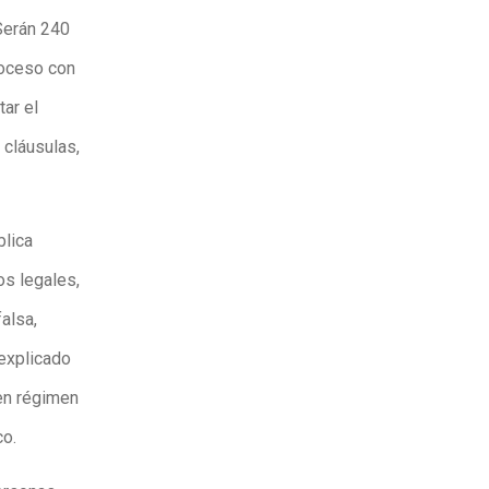
 Serán 240
roceso con
tar el
 cláusulas,
blica
os legales,
alsa,
 explicado
en régimen
co.