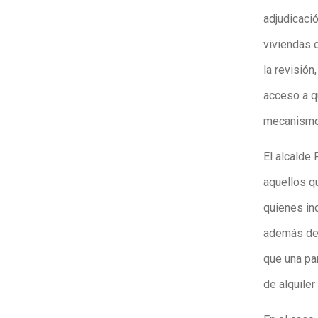
adjudicació
viviendas 
la revisión
acceso a q
mecanismos
El alcalde
aquellos q
quienes inc
además de 
que una pa
de alquiler