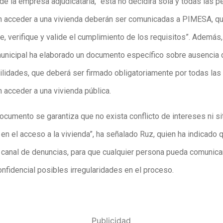
de la empresa adjudicataria, “ésta no decidirá sola y todas las 
n acceder a una vivienda deberán ser comunicadas a PIMESA, q
e, verifique y valide el cumplimiento de los requisitos”. Además,
nicipal ha elaborado un documento específico sobre ausencia 
ilidades, que deberá ser firmado obligatoriamente por todas la
 acceder a una vivienda pública.
ocumento se garantiza que no exista conflicto de intereses ni s
 en el acceso a la vivienda”, ha señalado Ruz, quien ha indicado 
un canal de denuncias, para que cualquier persona pueda comunica
nfidencial posibles irregularidades en el proceso.
Publicidad