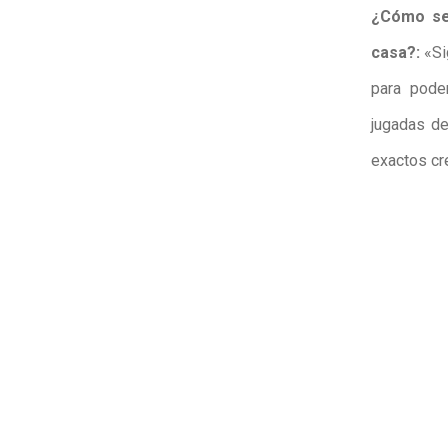
¿Cómo se 
casa?:
«Si
para pode
jugadas d
exactos cr