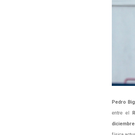
Pedro Bi
entre el
diciembre
física actu