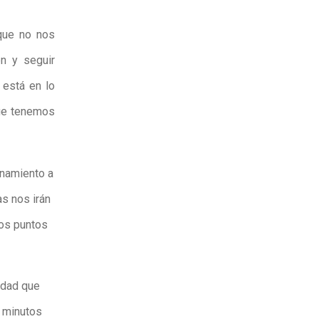
ue no nos
en y seguir
 está en lo
ue tenemos
enamiento a
as nos irán
tos puntos
rdad que
e minutos