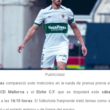
Publicidad
gas
compareció este miércoles en la
rueda de prensa
previa a
RCD Mallorca
y el
Elche C.F.
que se disputará este
sába
a las
16:15 horas
. El futbolista franjiverde trató temas como 
al y el estado anímico y de forma del equipo.