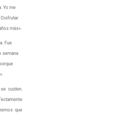
a. Yo me
 Disfrutar
 años más».
a. Fue
ho semana
 porque
».
se cuiden.
rfectamente
tenemos que