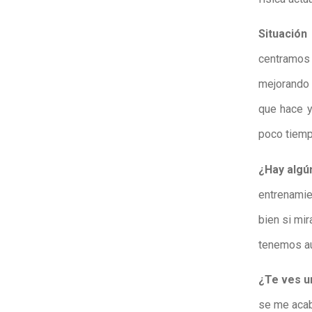
Situación 
centramos 
mejorando 
que hace 
poco tiemp
¿Hay algún
entrenamien
bien si mi
tenemos a
¿Te ves u
se me acab