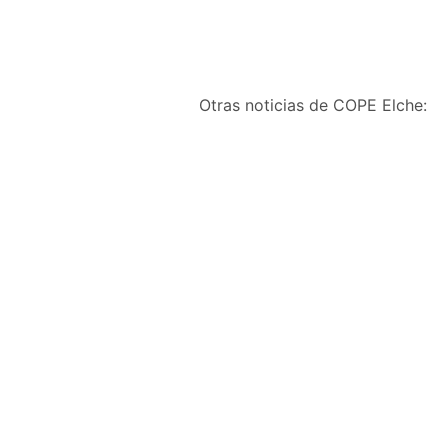
Otras noticias de COPE Elche:
Farmacia de Las Bayas 
Calzados y
Complementos Fini
ganan el concurso de
escaparates Fiestas de