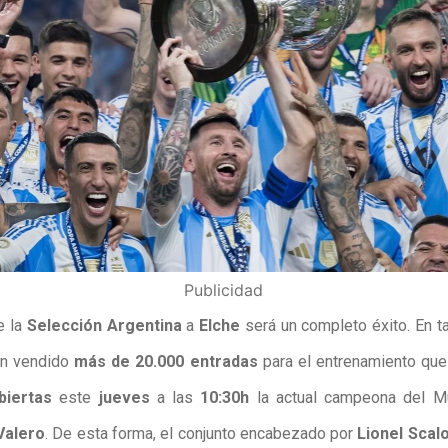
Publicidad
e la
Selección Argentina
a
Elche
será un completo éxito. En t
an vendido
más de 20.000 entradas
para el entrenamiento que 
biertas
este
jueves
a las
10:30h
la actual campeona del M
Valero
. De esta forma, el conjunto encabezado por
Lionel Scalo