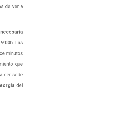
as de ver a
 necesaria
s
9:00h
. Las
nce minutos
miento que
 a ser sede
eorgia
del