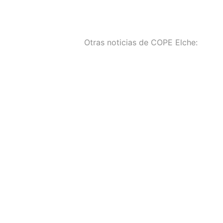
Otras noticias de COPE Elche:
Aprobada la adjudicaci
del proyecto de ejecuc
de la reforma integral 
Convento de la Merced
Manuel García
agosto 6, 2026