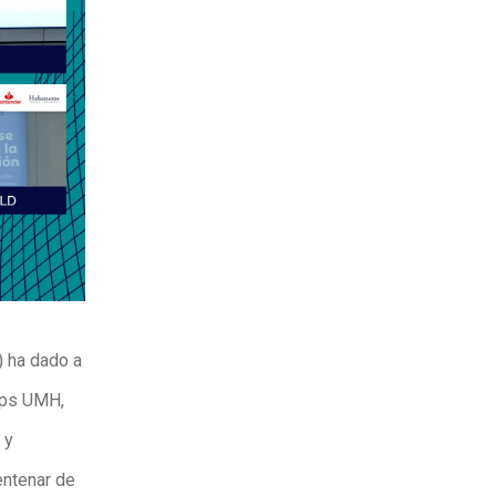
) ha dado a
ups UMH,
 y
entenar de