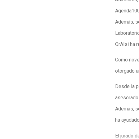
Agenda100 
Además, so
Laboratori
OrAIsi ha 
Como noved
otorgado u
Desde la p
asesorado 
Además, se
ha ayudado
El jurado 