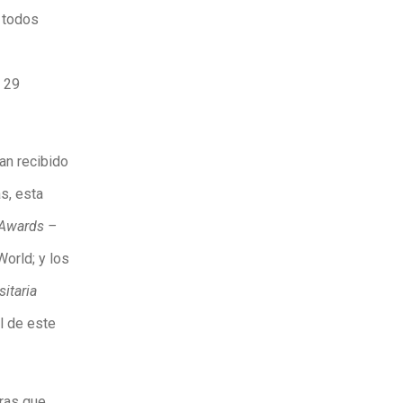
 todos
e 29
an recibido
s, esta
 Awards –
World; y los
itaria
al de este
tras que