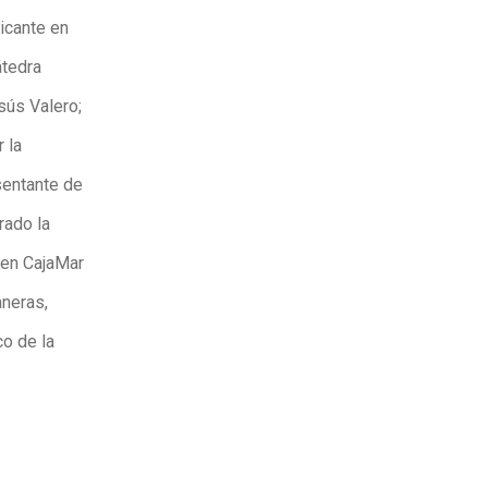
icante en
átedra
sús Valero;
 la
sentante de
rado la
a en CajaMar
aneras,
co de la