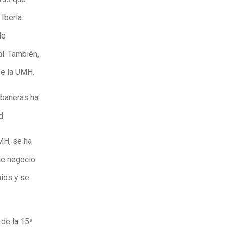
Iberia.
de
l. También,
de la UMH.
abaneras ha
d.
MH, se ha
e negocio.
mios y se
 de la 15ª