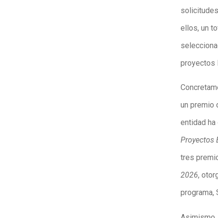
solicitude
ellos, un 
seleccionad
proyectos l
Concretamen
un premio 
entidad ha
Proyectos 
tres premi
2026
, otor
programa, S
Asimismo, 