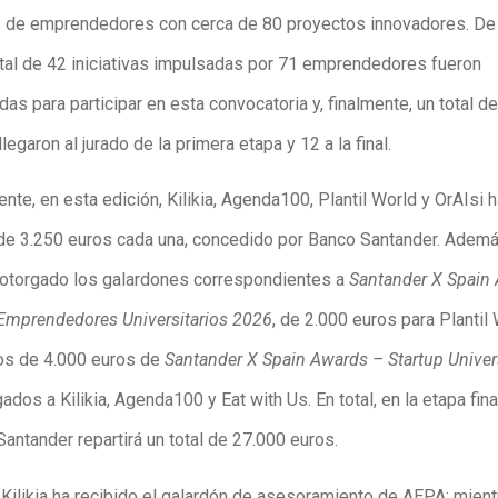
s de emprendedores con cerca de 80 proyectos innovadores. De
total de 42 iniciativas impulsadas por 71 emprendedores fueron
as para participar en esta convocatoria y, finalmente, un total d
legaron al jurado de la primera etapa y 12 a la final.
te, en esta edición, Kilikia, Agenda100, Plantil World y OrAIsi h
de 3.250 euros cada una, concedido por Banco Santander. Ademá
 otorgado los galardones correspondientes a
Santander X Spain
Emprendedores Universitarios 2026
, de 2.000 euros para Plantil 
os de 4.000 euros de
Santander X Spain Awards – Startup Univers
gados a Kilikia, Agenda100 y Eat with Us. En total, en la etapa fin
antander repartirá un total de 27.000 euros.
Kilikia ha recibido el galardón de asesoramiento de AEPA; mien