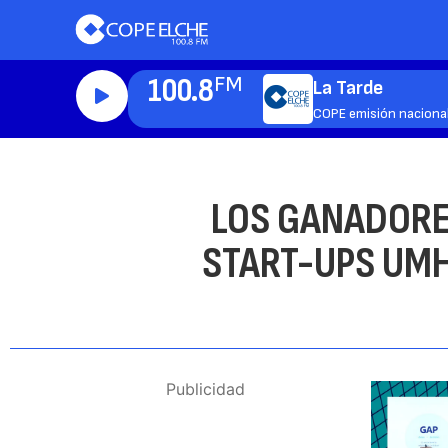
100.8
FM
La Tarde
COPE emisión naciona
LOS GANADORE
START-UPS UMH
Publicidad