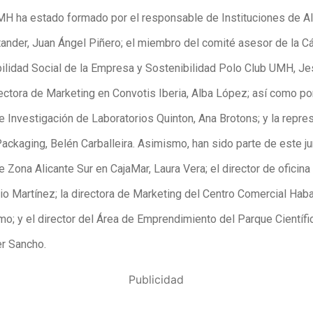
H ha estado formado por el responsable de Instituciones de Al
ander, Juan Ángel Piñero; el miembro del comité asesor de la C
lidad Social de la Empresa y Sostenibilidad Polo Club UMH, Je
rectora de Marketing en Convotis Iberia, Alba López; así como por
e Investigación de Laboratorios Quinton, Ana Brotons; y la repre
ackaging, Belén Carballeira. Asimismo, han sido parte de este ju
e Zona Alicante Sur en CajaMar, Laura Vera; el director de oficin
xio Martínez; la directora de Marketing del Centro Comercial Hab
o; y el director del Área de Emprendimiento del Parque Científi
r Sancho.
Publicidad