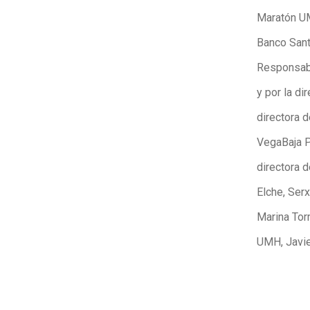
Maratón UM
Banco Sant
Responsabi
y por la di
directora d
VegaBaja P
directora d
Elche, Ser
Marina Torm
UMH, Javie