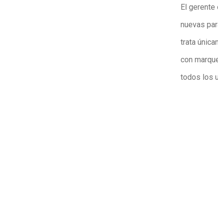
El gerente
nuevas par
trata únic
con marques
todos los u