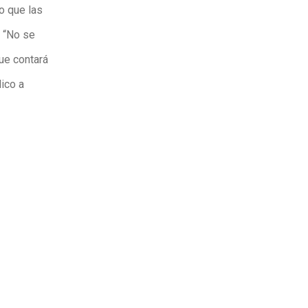
o que las
. “No se
ue contará
lico a