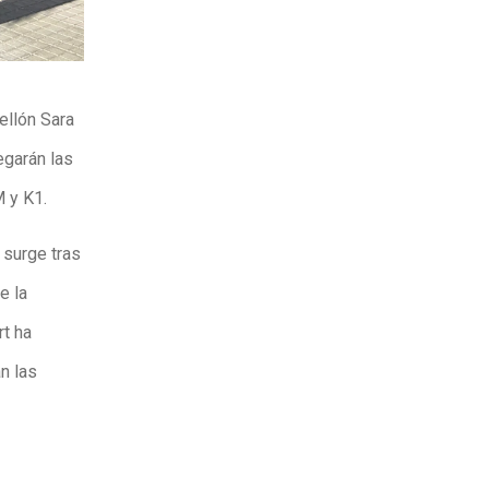
ellón Sara
egarán las
M y K1.
 surge tras
e la
rt ha
n las