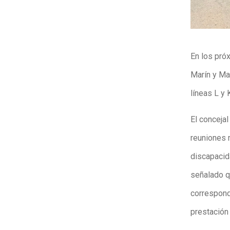
En los pró
Marín y Mar
líneas L y 
El concejal
reuniones 
discapacida
señalado q
correspond
prestación 