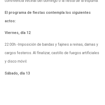
convivencia vecinal del domingo o la fiesta de la espuma.
El programa de fiestas contempla los siguientes
actos:
Viernes, día 12
22:00h.-Imposición de bandas y fajines a reinas, damas y
cargos festeros. Al finalizar, castillo de fuegos artificiales
y disco móvil.
Sábado, día 13
20:00h.-Rifas y bingo.
20:30h.-Lotería familiar.