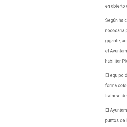
en abierto 
Según ha c
necesaria p
gigante, a
el Ayuntam
habilitar 
El equipo 
forma colec
tratarse de
El Ayuntami
puntos de 