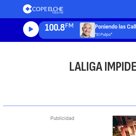
100.8
FM
Poniendo las Cal
"El Pulpo"
LALIGA IMPID
Publicidad