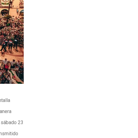
talla
manera
o sábado 23
ansmitido