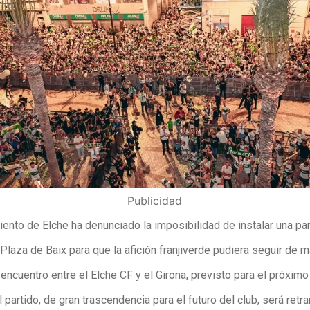
Publicidad
ento de Elche ha denunciado la imposibilidad de instalar una pan
Plaza de Baix para que la afición franjiverde pudiera seguir de 
 encuentro entre el Elche CF y el Girona, previsto para el próxim
 partido, de gran trascendencia para el futuro del club, será retr