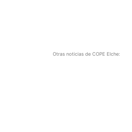
Otras noticias de COPE Elche:
El Hospital del Vinalop
alcanza la máxima