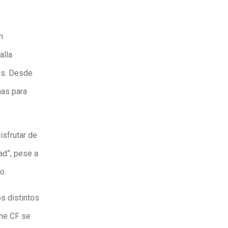
n
alla
es. Desde
nas para
isfrutar de
ad”, pese a
o.
os distintos
che CF se