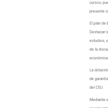
cursos, pu
presente c
El plan de
Destacan la
estudios, 
de la disca
económicas
La dotació
de garanti
del CEU.
Mediante e