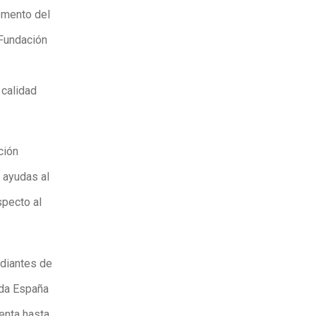
emento del
 Fundación
 calidad
ción
 ayudas al
specto al
udiantes de
oda España
enta hasta