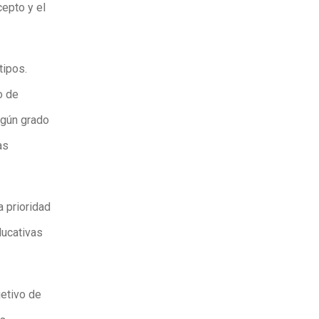
epto y el
tipos.
o de
lgún grado
as
 prioridad
ducativas
etivo de