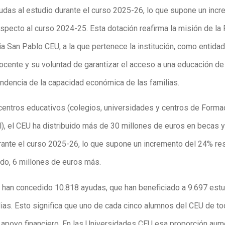
udas al estudio durante el curso 2025-26, lo que supone un incr
specto al curso 2024-25. Esta dotación reafirma la misión de la
ia San Pablo CEU, a la que pertenece la institución, como entidad
ocente y su voluntad de garantizar el acceso a una educación de
ndencia de la capacidad económica de las familias.
centros educativos (colegios, universidades y centros de Forma
l), el CEU ha distribuido más de 30 millones de euros en becas y
rante el curso 2025-26, lo que supone un incremento del 24% re
do, 6 millones de euros más.
se han concedido 10.818 ayudas, que han beneficiado a 9.697 est
lias. Esto significa que uno de cada cinco alumnos del CEU de t
 apoyo financiero. En las Universidades CEU esa proporción aum