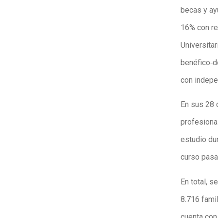
becas y ay
16% con re
Universitar
benéfico‑d
con indepe
En sus 28 
profesiona
estudio du
curso pasa
En total, 
8.716 fami
cuenta con