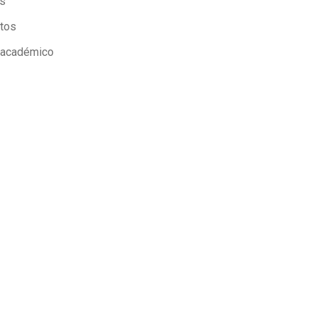
us
stos
o académico