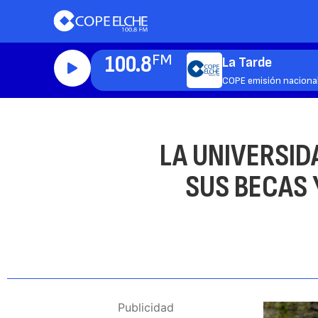
100.8
FM
La Tarde
COPE emisión naciona
LA UNIVERSI
SUS BECAS 
Publicidad