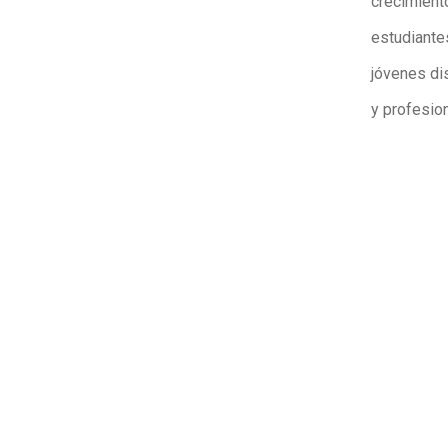
crecimient
estudiante
jóvenes di
y profesio