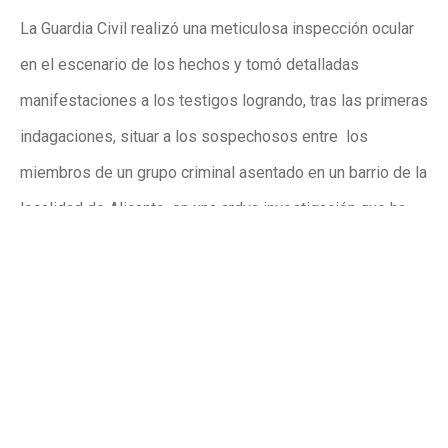
La Guardia Civil realizó una meticulosa inspección ocular
en el escenario de los hechos y tomó detalladas
manifestaciones a los testigos logrando, tras las primeras
indagaciones, situar a los sospechosos entre los
miembros de un grupo criminal asentado en un barrio de la
localidad de Alicante, en una ardua investigación que ha
sido desarrollada por el Equipo Territorial de Policía
Judicial de la Guardia Civil de Torrevieja, que ha contado
con la estrecha colaboración del Grupo de Policía Judicial
de la Comisaría de Distrito Norte de la Policía Nacional de
Alicante. Sendos cuerpos policiales han desarrollado una
operación conjunta para la identificación, localización y