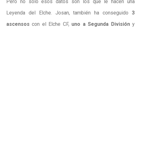
Pero no solo esos datos son los que le hacen una
Leyenda del Elche. Josan, también ha conseguido
3
ascensos
con el Elche CF,
uno a Segunda División
y
dos a Primera.
El primero de ellos lo logró esa misma
temporada que volvió, consiguiendo ascender en el
campo del
Villarreal B
a Segunda División. Y los otros
dos ascensos, los últimos dos ascensos del Elche a
primera división, donde, el crevillentino estaba presente.
Tanto en la temporada, 2019/20, en ese play-off frente al
Girona en Montilivi
, como la 2024/25 con ese ascenso
directo en
Riazor.
Y ahora, queda lo más importante y lo que más le