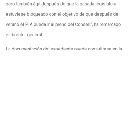
pero también ágil después de que la pasada legislatura
estuviese bloqueado con el objetivo de que después del
verano el PIA pueda ir al pleno del Consell”, ha remarcado
el director general.
La documentación del expediente puede consultarse en la
página web de la Vicepresidencia Tercera y Conselleria de
Medio Ambiente, Infraestructuras, Territorio y para la
Recuperación, dentro del área de Planificación Territorial e
Infraestructura Verde, en el apartado ‘
Proyectos
estratégicos, proyectos de interés autonómico
‘.
Las alegaciones deberán dirigirse a la Dirección General
de Urbanismo, Paisaje y Evaluación Ambiental mediante