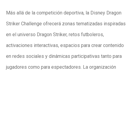
Más allá de la competición deportiva, la Disney Dragon
Striker Challenge ofrecerá zonas tematizadas inspiradas
en el universo Dragon Striker, retos futboleros,
activaciones interactivas, espacios para crear contenido
en redes sociales y dinámicas participativas tanto para
jugadores como para espectadores. La organización
pretende convertir la visita a L’Aljub en una experiencia de
ocio completa, pensada tanto para jóvenes como para
familias.
Uno de los momentos más esperados será la presencia
del creador de contenido Animalize21, uno de los