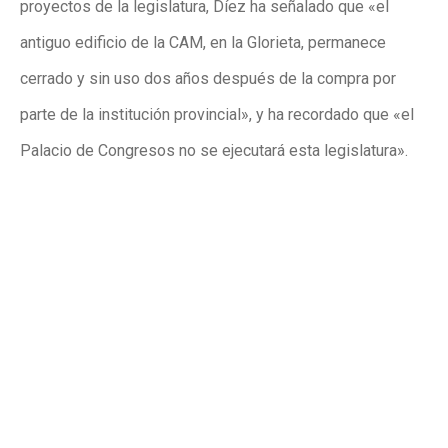
proyectos de la legislatura, Díez ha señalado que «el
antiguo edificio de la CAM, en la Glorieta, permanece
cerrado y sin uso dos años después de la compra por
parte de la institución provincial», y ha recordado que «el
Palacio de Congresos no se ejecutará esta legislatura».
Ante esta situación, Díez ha lanzado una propuesta al
equipo de gobierno local: «Le proponemos ir de la mano
para exigir a la Diputación las inversiones que Elche
necesita. Estamos al final ya de la presente legislatura y
tanto la Generalitat Valenciana como el Gobierno provincial
tienen muchas cuentas pendientes con Elche y debemos
ser reivindicativos porque todo ello supone mejoras para