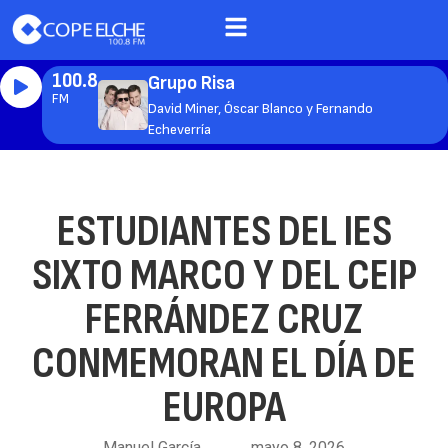
100.8
Grupo Risa
FM
David Miner, Óscar Blanco y Fernando
Echeverría
ESTUDIANTES DEL IES
SIXTO MARCO Y DEL CEIP
FERRÁNDEZ CRUZ
CONMEMORAN EL DÍA DE
EUROPA
Manuel García
mayo 8, 2026