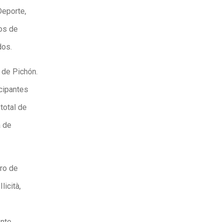
Deporte,
os de
dos.
 de Pichón.
icipantes
total de
a de
iro de
licità,
nte,