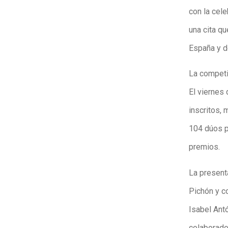
con la cele
una cita q
España y d
La competic
El viernes 
inscritos, 
104 dúos p
premios.
La presenta
Pichón y co
Isabel Ant
colaborado