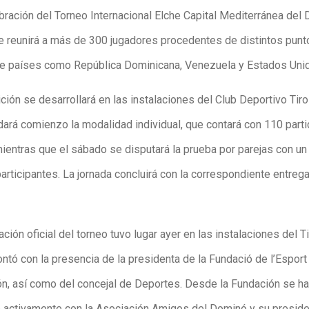
bración del Torneo Internacional Elche Capital Mediterránea del 
ue reunirá a más de 300 jugadores procedentes de distintos punt
e países como República Dominicana, Venezuela y Estados Uni
ión se desarrollará en las instalaciones del Club Deportivo Tiro
dará comienzo la modalidad individual, que contará con 110 part
mientras que el sábado se disputará la prueba por parejas con un 
articipantes. La jornada concluirá con la correspondiente entreg
ción oficial del torneo tuvo lugar ayer en las instalaciones del T
ntó con la presencia de la presidenta de la Fundació de l’Esport I
ón, así como del concejal de Deportes. Desde la Fundación se ha
 activamente con la Asociación Amigos del Dominó y su preside