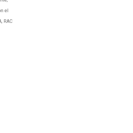
n el
A, RAC