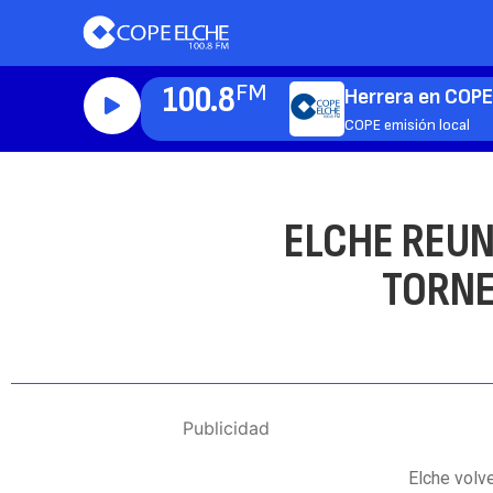
100.8
FM
Herrera en COPE
COPE emisión local
ELCHE REUN
TORNE
Publicidad
Elche volv