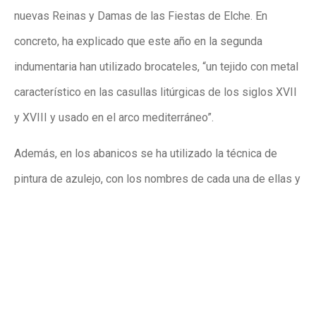
nuevas Reinas y Damas de las Fiestas de Elche. En
concreto, ha explicado que este año en la segunda
indumentaria han utilizado brocateles, “un tejido con metal
característico en las casullas litúrgicas de los siglos XVII
y XVIII y usado en el arco mediterráneo”.
Además, en los abanicos se ha utilizado la técnica de
pintura de azulejo, con los nombres de cada una de ellas y
una decoración floral. Según Fabuel se ha personalizado al
máximo todos los complementos, incluso los zapatos,
confeccionados con el mismo tejido que los cuerpos.
“Agradezco al Ayuntamiento de Elche por la confianza,
esperamos que estos trajes sean del gusto de los