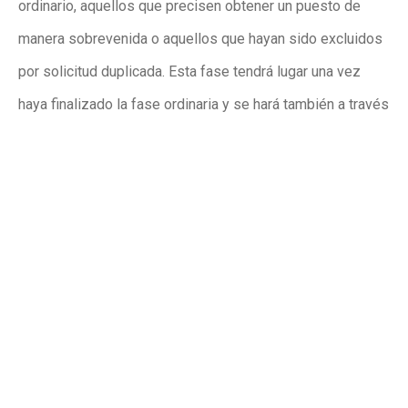
ordinario, aquellos que precisen obtener un puesto de
manera sobrevenida o aquellos que hayan sido excluidos
por solicitud duplicada. Esta fase tendrá lugar una vez
haya finalizado la fase ordinaria y se hará también a través
de la página ADMINOVA.
En cuanto a la matriculación en Escuelas Infantiles
Municipales, María Bonmatí ha indicado que “seguirá el
mismo calendario que en Conselleria” y ha recordado que
“este procedimiento es independiente y se realizará
telemáticamente a través de la sede electrónica del
Ayuntamiento o presencialmente en cualquier OMAC”.
Publicidad