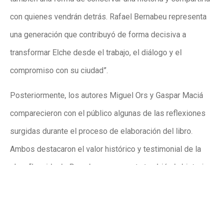
con quienes vendrán detrás. Rafael Bernabeu representa
una generación que contribuyó de forma decisiva a
transformar Elche desde el trabajo, el diálogo y el
compromiso con su ciudad”.
Posteriormente, los autores Miguel Ors y Gaspar Maciá
comparecieron con el público algunas de las reflexiones
surgidas durante el proceso de elaboración del libro.
Ambos destacaron el valor histórico y testimonial de la
obra: “La vida de Bernabeu representa también la historia
de una generación que tuvo que empezar prácticamente
desde cero. Mi vida y mis tiempos permite entender
mejor la evolución de Elche a través de la mirada de una