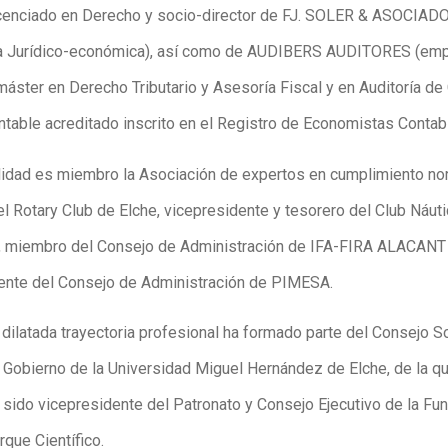
icenciado en Derecho y socio-director de FJ. SOLER & ASOCIAD
ra Jurídico-económica), así como de AUDIBERS AUDITORES (em
 máster en Derecho Tributario y Asesoría Fiscal y en Auditoría de
ntable acreditado inscrito en el Registro de Economistas Contab
alidad es miembro la Asociación de expertos en cumplimiento no
el Rotary Club de Elche, vicepresidente y tesorero del Club Náut
, miembro del Consejo de Administración de IFA-FIRA ALACANT
ente del Consejo de Administración de PIMESA.
dilatada trayectoria profesional ha formado parte del Consejo So
e Gobierno de la Universidad Miguel Hernández de Elche, de la q
sido vicepresidente del Patronato y Consejo Ejecutivo de la Fu
que Científico.