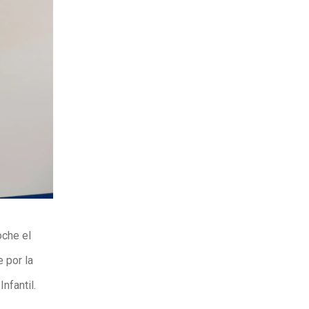
oche el
 por la
nfantil.