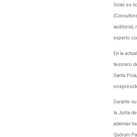
Soler es l
(Consulto
auditoría),
experto co
En la actu
tesorero d
Santa Pola
vicepresid
Durante su 
la Junta d
además ha 
Quórum Par