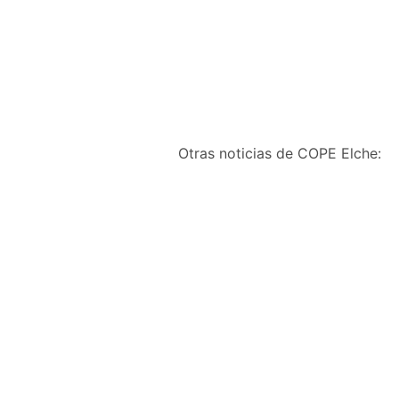
Otras noticias de COPE Elche:
Aprobada la adjudicaci
del proyecto de ejecuc