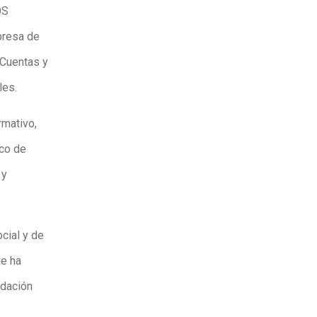
OS
presa de
 Cuentas y
les.
rmativo,
ico de
 y
cial y de
ue ha
ndación