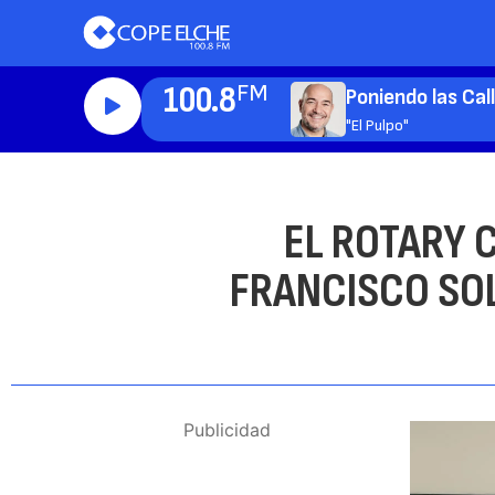
100.8
FM
Poniendo las Cal
"El Pulpo"
EL ROTARY 
FRANCISCO SOL
Publicidad