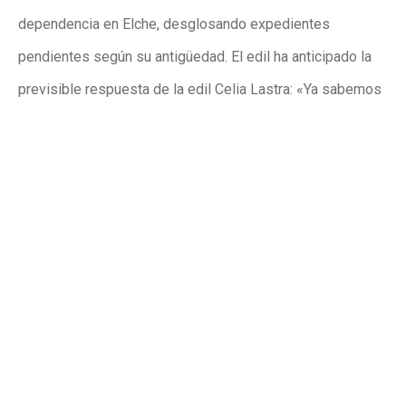
dependencia en Elche, desglosando expedientes
pendientes según su antigüedad. El edil ha anticipado la
previsible respuesta de la edil Celia Lastra: «Ya sabemos
lo que va a contestar, porque lo ha hecho cada vez que
hemos denunciado esta situación. Dirá que han aumentado
personal, que han reducido la espera, que el problema
venía de antes y que el PSOE confunde. Pero las familias
no viven de excusas, viven de respuestas». «Si todo
funciona tan bien como dice el gobierno, que publiquen
los datos», ha sentenciado.
Valera ha vinculado el colapso con las decisiones
políticas de PP y Vox: «No se puede devolver dinero de