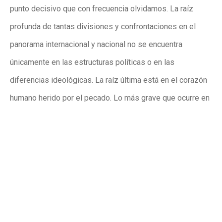
punto decisivo que con frecuencia olvidamos. La raíz
profunda de tantas divisiones y confrontaciones en el
panorama internacional y nacional no se encuentra
únicamente en las estructuras políticas o en las
diferencias ideológicas. La raíz última está en el corazón
humano herido por el pecado. Lo más grave que ocurre en
España —como en cualquier otro lugar del mundo— es el
alejamiento de Dios, porque del pecado nacen el egoísmo,
la soberbia, el resentimiento y, finalmente, la violencia.
Por eso, el mensaje del Papa nunca puede reducirse a un
simple llamamiento ético a la concordia civil. La paz
auténtica comienza con la reconciliación del hombre con