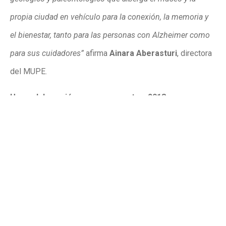
propia ciudad en vehículo para la conexión, la memoria y
el bienestar, tanto para las personas con Alzheimer como
para sus cuidadores”
afirma
Ainara Aberasturi
, directora
del MUPE.
Una colaboración que se remonta a 2018
La colaboración entre ambas entidades no es nueva.
Muestra de ello es la participación en el programa
intergeneracional de la asociación, donde ya en 2018 las
salas del museo se convirtieron en espacio de
convivencia entre usuarios y usuarias de AFAE y
escolares del colegio El Pla, al que a lo largo de los años