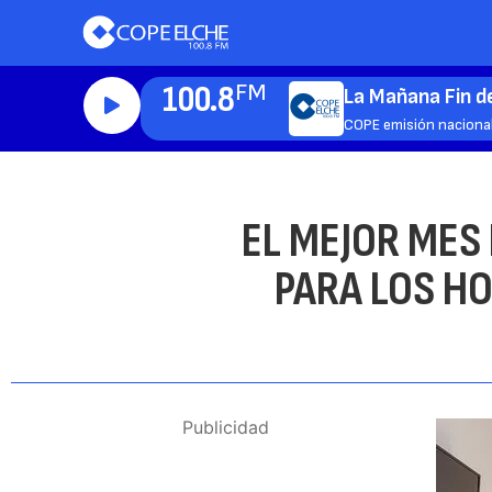
100.8
FM
La Mañana Fin 
COPE emisión naciona
EL MEJOR MES 
PARA LOS H
Publicidad