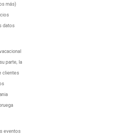
ros más)
ecios
s datos
 vacacional
u parte, la
 clientes
los
ania
Noruega
os eventos