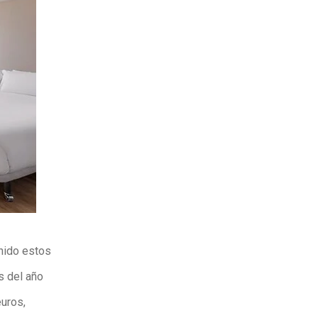
nido estos
s del año
euros,