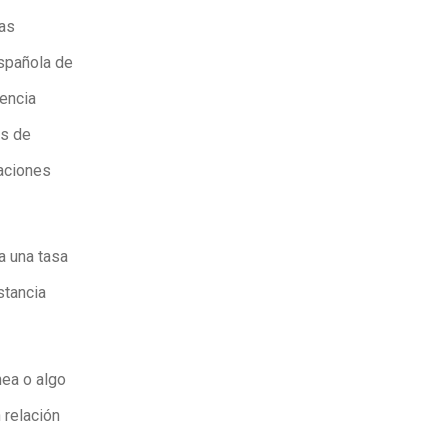
tas
Española de
gencia
es de
taciones
a una tasa
stancia
nea o algo
 relación