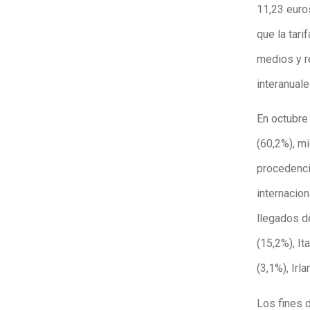
11,23 euro
que la tar
medios y r
interanuale
En octubre 
(60,2%), mi
procedenci
internacion
llegados d
(15,2%), It
(3,1%), Irl
Los fines 