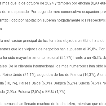
s más que la de octubre de 2024 y también por encima (0,93 eu
ifa del mes pasado. Por segundo mes consecutivo ocupación, pr
entabilidad por habitación superan holgadamente los respectivo
s.
la motivación principal de los turistas alojados en Elche ha sido
entras que los viajeros de negocios han supuesto el 39,8%. Por s
a ha sido mayoritariamente nacional (54,7%) frente a un 45,3% de
ales. De la clientela internacional, los más numerosos han sido 
e Reino Unido (21,1%), seguidos de los de Francia (16,3%), Alem
alia (10,1%), Países Bajos (6,8%), Bélgica (5,2%), Suecia (4,6%), 
anda (2,9%), Polonia (2,5%) o EEUU (1,7%).
de semana han llenado muchos de los hoteles, mientras que otr