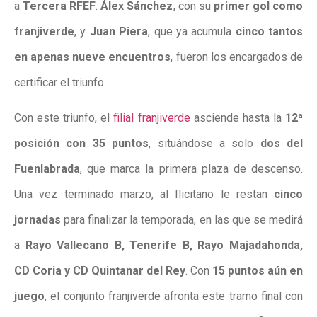
a
Tercera RFEF
.
Álex Sánchez
, con su
primer gol como
franjiverde
, y
Juan Piera
, que ya acumula
cinco tantos
en apenas nueve encuentros
, fueron los encargados de
certificar el triunfo.
Con este triunfo, el
filial franjiverde
asciende hasta la
12ª
posición con 35 puntos
, situándose a solo
dos del
Fuenlabrada
, que marca la primera plaza de descenso.
Una vez terminado marzo, al Ilicitano le restan
cinco
jornadas
para finalizar la temporada, en las que se medirá
a
Rayo Vallecano B, Tenerife B, Rayo Majadahonda,
CD Coria y CD Quintanar del Rey
. Con
15 puntos aún en
juego
, el conjunto franjiverde afronta este tramo final con