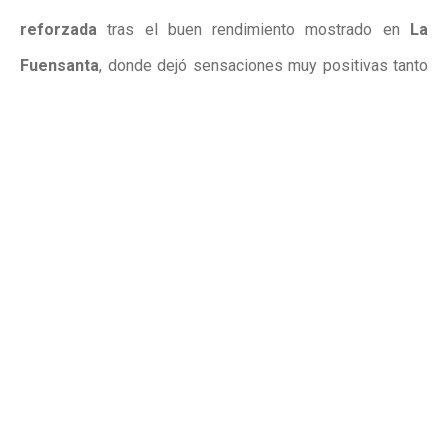
reforzada
tras el buen rendimiento mostrado en
La
Fuensanta
, donde dejó sensaciones muy positivas tanto
en defensa como en ataque. La
solidez del grupo
y la
aportación de jugadores en momentos clave invitan al
optimismo
de cara a las últimas jornadas, en las que
cada punto será determinante
para lograr una ansiada
permanencia. El objetivo no es otro que mantener la
regularidad
y aprovechar la
inercia positiva
para sellar
cuanto antes la
salvación
.
Publicidad
Publicidad