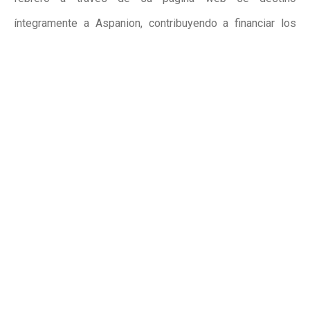
íntegramente a Aspanion, contribuyendo a financiar los
programas de apoyo que la asociación desarrolla en la
Comunidad Valenciana. Con esta iniciativa, la cadena
hotelera refuerza su apuesta por un modelo de turismo
responsable y comprometido con el entorno social,
demostrando que la unión entre deporte y solidaridad
puede generar experiencias inolvidables y un impacto real
en las familias que más lo necesitan.
Publicidad
Publicidad