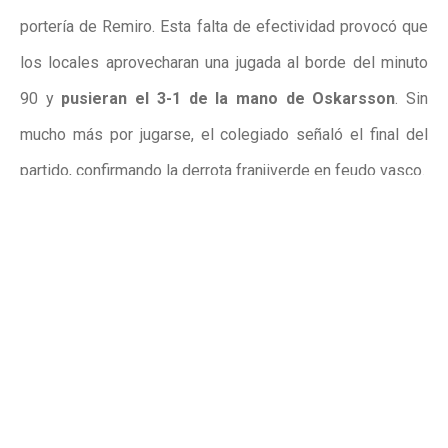
portería de Remiro. Esta falta de efectividad provocó que
los locales aprovecharan una jugada al borde del minuto
90 y
pusieran el 3-1 de la mano de Oskarsson
. Sin
mucho más por jugarse, el colegiado señaló el final del
partido, confirmando la derrota franjiverde en feudo vasco.
Con este resultado, el Elche se coloca momentáneamente
decimotercero con 24 puntos a tan solo dos del
descenso
y con parte de la jornada por jugarse. Además,
los de Eder Sarabia suman un partido sin ganar más
en 2026
y acumulan ya un total de siete. De cara a la
próxima semana, el conjunto franjiverde se medirá al CA
Osasuna en el Martínez Valero el viernes a las 21:00