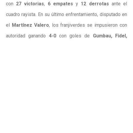
con
27 victorias
,
6 empates
y
12 derrotas
ante el
cuadro rayista. En su último enfrentamiento, disputado en
el
Martínez Valero
, los franjiverdes se impusieron con
autoridad ganando
4-0
con goles de
Gumbau, Fidel,
Lucas Boye y Tete Morente
.
Publicidad
Publicidad