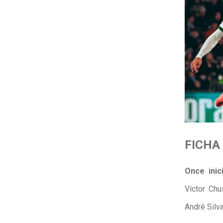
FICHA
Once inic
Víctor Chu
André Silv