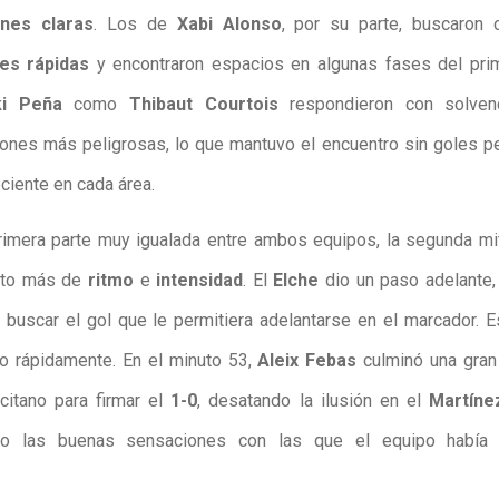
nes claras
. Los de
Xabi Alonso
, por su parte, buscaron 
nes rápidas
y encontraron espacios en algunas fases del pri
ki Peña
como
Thibaut Courtois
respondieron con solven
ones más peligrosas, lo que mantuvo el encuentro sin goles p
ciente en cada área.
rimera parte muy igualada entre ambos equipos, la segunda mi
nto más de
ritmo
e
intensidad
. El
Elche
dio un paso adelante,
a buscar el gol que le permitiera adelantarse en el marcador. 
o rápidamente. En el minuto 53,
Aleix Febas
culminó una gran
icitano para firmar el
1-0
, desatando la ilusión en el
Martíne
do las buenas sensaciones con las que el equipo había 