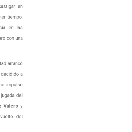
castigar en
mer tiempo.
cia en las
ero con una
tad arrancó
 decidido a
Ese impulso
 jugada del
z Valero
y
vuelto del