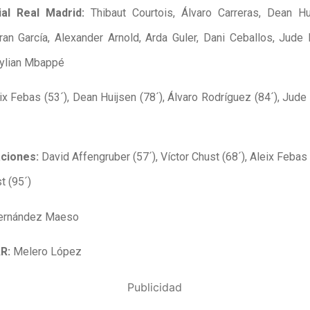
ial Real Madrid:
Thibaut Courtois, Álvaro Carreras, Dean Hu
ran García, Alexander Arnold, Arda Guler, Dani Ceballos, Jude 
Kylian Mbappé
ix Febas (53´), Dean Huijsen (78´), Álvaro Rodríguez (84´), Jude
ciones:
David Affengruber (57´), Víctor Chust (68´), Aleix Febas 
t (95´)
ernández Maeso
AR:
Melero López
Publicidad