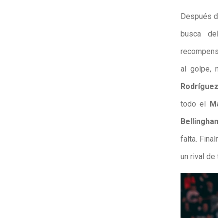
Después de
busca del
recompensa
al golpe,
Rodrígue
todo el
Ma
Bellingha
falta. Fin
un rival de 