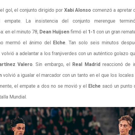
l gol, el conjunto dirigido por
Xabi Alonso
comenzó a apretar 
 empate. La insistencia del conjunto merengue termin
: en el minuto 78,
Dean Huijsen
firmó el
1-1
con un gran remat
 no mermó el ánimo del
Elche
. Tan solo seis minutos desp
z
volvió a adelantar a los franjiverdes con un auténtico golazo q
rtínez Valero
. Sin embargo, el
Real Madrid
reaccionó de i
m
volvió a igualar el marcador con un tanto en el que los locales
almente, el empate a dos no se movió y el
Elche
sacó un punto 
talla Mundial.