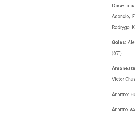
Once inic
Asencio, F
Rodrygo, 
Goles:
Ale
(87´)
Amonesta
Víctor Chus
Árbitro:
H
Árbitro V