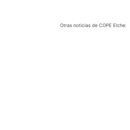
Otras noticias de COPE Elche:
Récord de recogida de
poda en el Camp de d’E
con 169.000 kilos
Javier Coloma Igual
agosto 7, 2