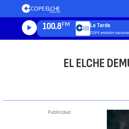
100.8
FM
La Tarde
COPE emisión naciona
EL ELCHE DEM
Publicidad