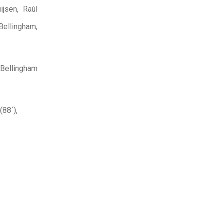
ijsen, Raúl
Bellingham,
 Bellingham
(88´),