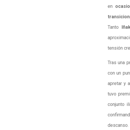
en
ocasio
transicio
Tanto
Iña
aproximaci
tensión cre
Tras una p
con un pu
apretar y 
tuvo premi
conjunto il
confirman
descanso.