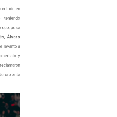
con todo en
ó teniendo
e que, pese
ués,
Álvaro
ue levantó a
nmediato y
 reclamaron
de oro ante