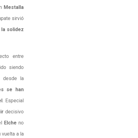
en
Mestalla
mpate sirvió
 la solidez
ecto entre
ido siendo
o desde la
es se han
l
. Especial
ir
decisivo
el
Elche
no
 vuelta a la