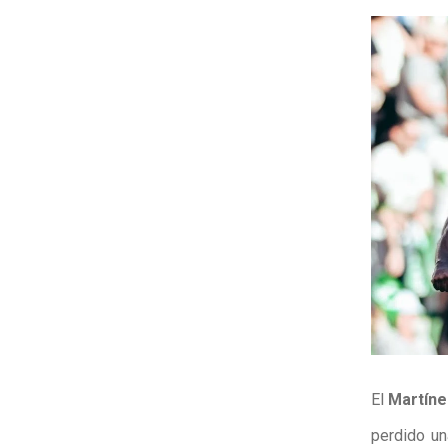
El
Martíne
perdido u