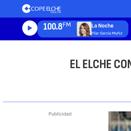
100.8
FM
La Noche
Pilar García Muñiz
EL ELCHE CO
Publicidad