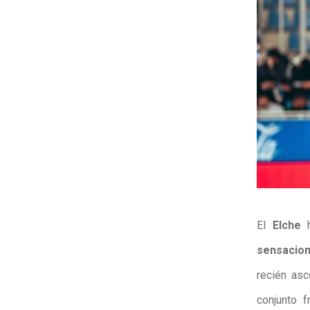
El
Elche
h
sensacion
recién asc
conjunto f