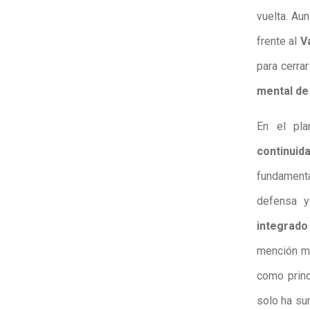
vuelta. Au
frente al
V
para cerra
mental de
En el pla
continuid
fundament
defensa y
integrado
mención me
como princ
solo ha sum