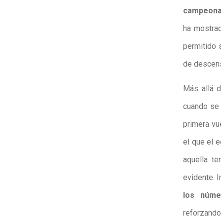
campeona
ha mostrad
permitido
de descens
Más allá d
cuando se
primera vu
el que el 
aquella te
evidente. I
los núme
reforzando