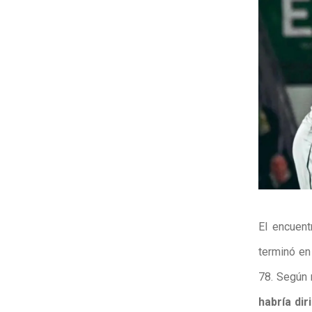
El
encuent
terminó e
78. Según r
habría dir