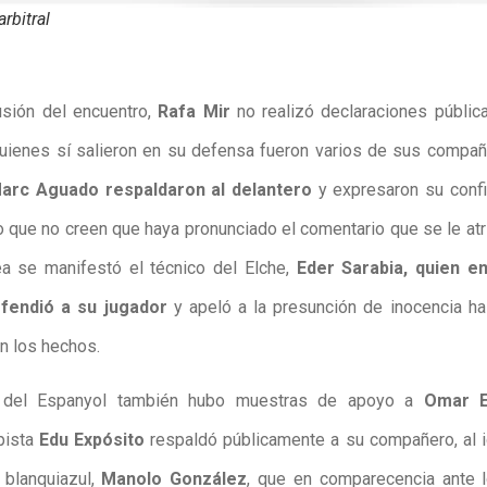
arbitral
usión del encuentro,
Rafa Mir
no realizó declaraciones públic
Quienes sí salieron en su defensa fueron varios de sus compa
arc Aguado respaldaron al delantero
y expresaron su confi
 que no creen que haya pronunciado el comentario que se le atri
a se manifestó el técnico del Elche,
Eder Sarabia, quien e
fendió a su jugador
y apeló a la presunción de inocencia h
n los hechos.
 del Espanyol también hubo muestras de apoyo a
Omar El
pista
Edu Expósito
respaldó públicamente a su compañero, al i
 blanquiazul,
Manolo González
, que en comparecencia ante 