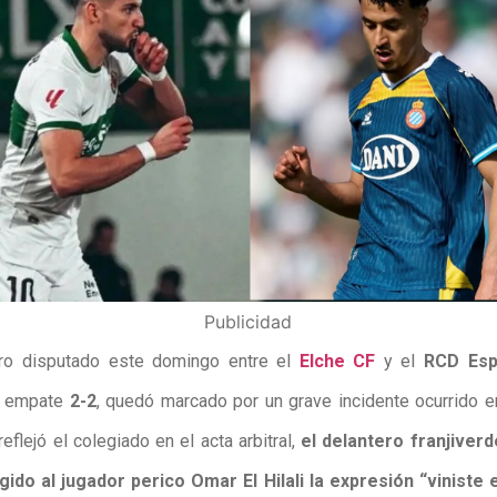
Publicidad
ro disputado este domingo entre el
Elche CF
y el
RCD Esp
n empate
2-2
, quedó marcado por un grave incidente ocurrido e
eflejó el colegiado en el acta arbitral,
el delantero franjiver
igido al jugador perico Omar El Hilali la expresión “viniste