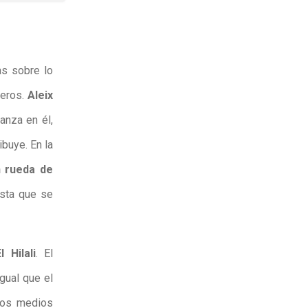
as sobre lo
ñeros.
Aleix
anza en él,
buye. En la
n rueda de
asta que se
 Hilali
. El
gual que el
los medios