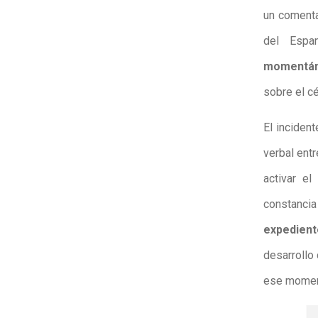
un comenta
del Espa
momentán
sobre el c
El inciden
verbal entr
activar e
constancia
expediente
desarrollo 
ese moment