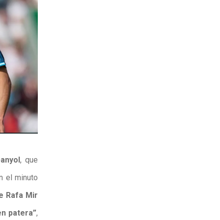
anyol
, que
n el minuto
de Rafa Mir
 en patera”
,