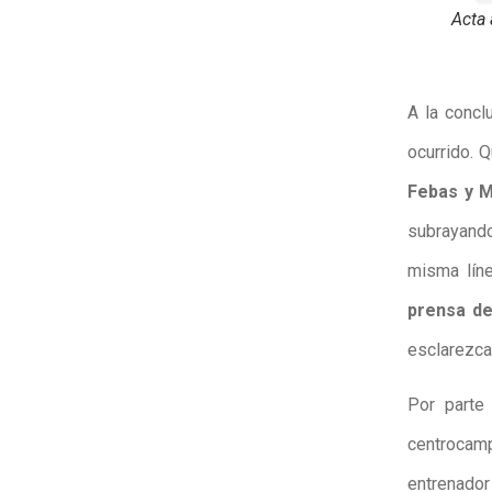
Acta 
A la concl
ocurrido. 
Febas y M
subrayando
misma líne
prensa de
esclarezca
Por parte
centrocam
entrenador