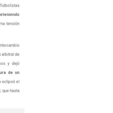
futbolistas
eteniendo
ma tensión
intercambio
 arbitral de
sos y dejó
tura de un
 eclipsó el
r, que hasta