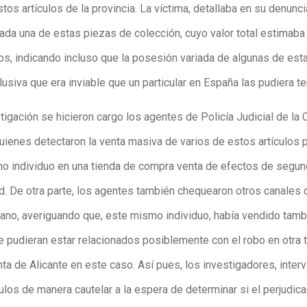
tos artículos de la provincia. La víctima, detallaba en su denunc
cada una de estas piezas de colección, cuyo valor total estimab
os, indicando incluso que la posesión variada de algunas de est
lusiva que era inviable que un particular en España las pudiera te
tigación se hicieron cargo los agentes de Policía Judicial de la
uienes detectaron la venta masiva de varios de estos artículos p
o individuo en una tienda de compra venta de efectos de segu
ad. De otra parte, los agentes también chequearon otros canales 
no, averiguando que, este mismo individuo, había vendido tam
e pudieran estar relacionados posiblemente con el robo en otra 
a de Alicante en este caso. Así pues, los investigadores, interv
ulos de manera cautelar a la espera de determinar si el perjudic