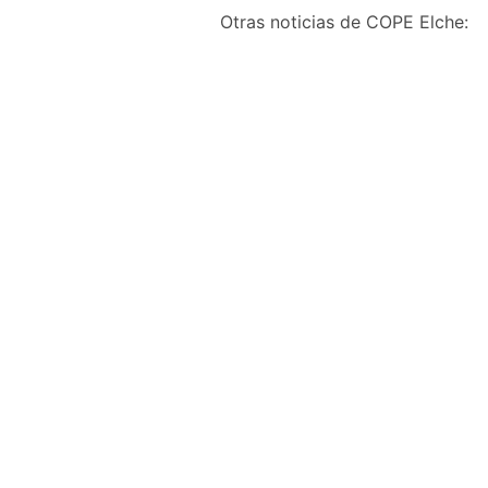
Otras noticias de COPE Elche:
Farmacia de Las Bayas 
Calzados y
Complementos Fini
ganan el concurso de
escaparates Fiestas de
Elche
Javier Coloma Igual
agosto 7, 2