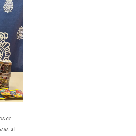
ños de
sas, al