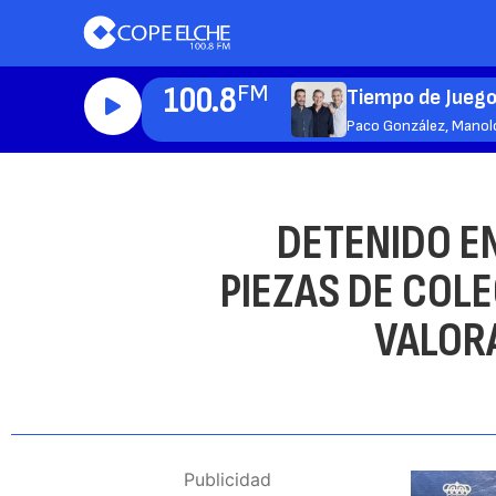
100.8
FM
Tiempo de Jueg
Paco González, Manol
DETENIDO E
PIEZAS DE COL
VALORA
Publicidad