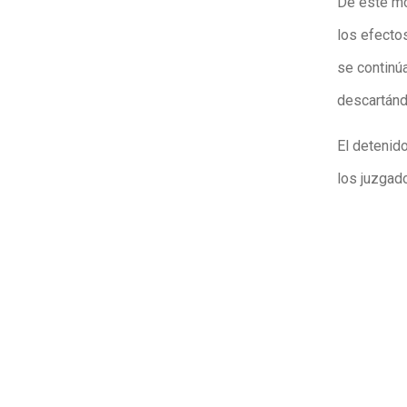
De este mo
los efectos
se continúa
descartánd
El detenido
los juzgado