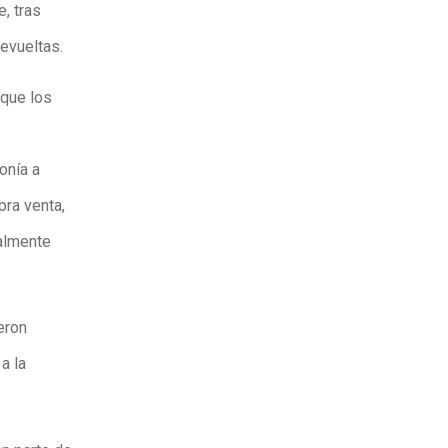
, tras
evueltas.
 que los
onía a
ra venta,
ualmente
eron
a la