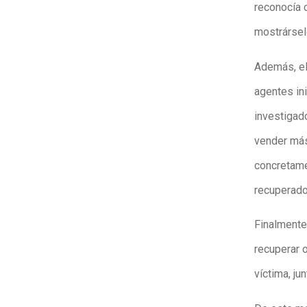
reconocía 
mostrársel
Además, el 
agentes ini
investigad
vender más
concretame
recuperado
Finalmente,
recuperar o
víctima, ju