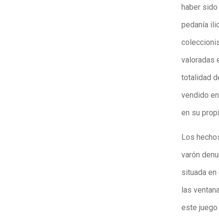
haber sido 
pedanía ili
coleccioni
valoradas e
totalidad d
vendido en
en su propi
Los hechos
varón denun
situada en
las ventana
este juego