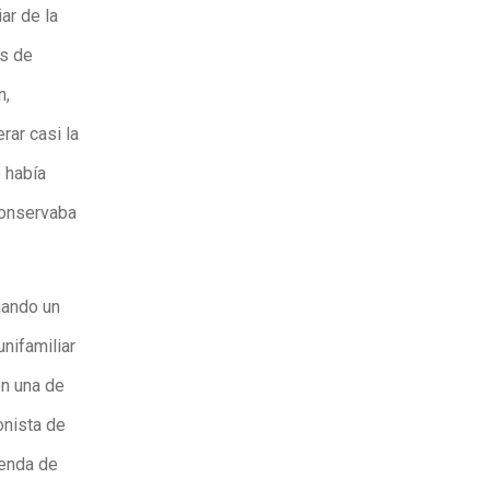
ar de la
as de
n,
rar casi la
o había
conservaba
uando un
nifamiliar
on una de
onista de
ienda de