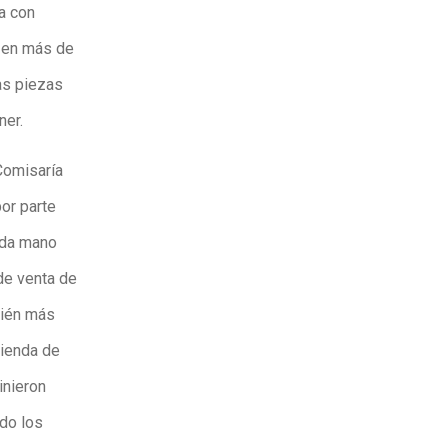
ia con
a en más de
as piezas
ner.
 Comisaría
or parte
nda mano
de venta de
bién más
tienda de
inieron
ado los