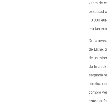
venta de es
exactitud 
10.000 eur
era tan exc
De la inves
de Elche, q
de un mism
de la ciud
segunda ma
objetos qu
compra vent
estos artíc