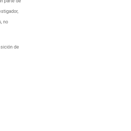
an parte de
stigador,
, no
osición de