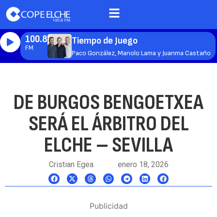
100.8
Tiempo de Juego
FM
Paco González, Manolo Lama y Juanma Castaño
DE BURGOS BENGOETXEA
SERÁ EL ÁRBITRO DEL
ELCHE – SEVILLA
Cristian Egea
enero 18, 2026
Publicidad