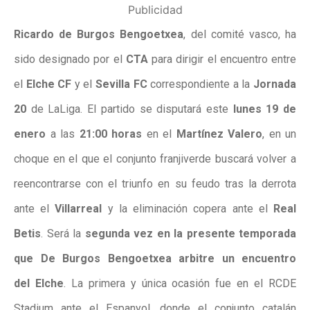
Publicidad
Ricardo de Burgos Bengoetxea
, del comité vasco, ha
sido designado por el
CTA
para
dirigir el encuentro entre
el
Elche CF
y el
Sevilla FC
correspondiente a la
Jornada
20
de LaLiga
. El partido se disputará este
lunes 19 de
enero
a las
21:00 horas
en el
Martínez Valero
, en un
choque en el que el conjunto franjiverde buscará volver a
reencontrarse con el triunfo en su feudo tras la derrota
ante el
Villarreal
y la eliminación copera ante el
Real
Betis
.
Será la
segunda vez en la presente temporada
que De Burgos Bengoetxea arbitre un encuentro
del Elche
. La primera y única ocasión fue en el RCDE
Stadium ante el Espanyol, donde el conjunto catalán