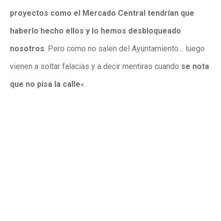
proyectos como el Mercado Central tendrían que
haberlo hecho ellos y lo hemos desbloqueado
nosotros
. Pero como no salen del Ayuntamiento… luego
vienen a soltar falacias y a decir mentiras cuando
se nota
que no pisa la calle
«.
Sobre las declaraciones de
Héctor Díez
en las que llama
«
actor
» a
Pablo Ruz
, el concejal responde: «Todos mis
respetos a los actores.
Héctor Díez se dedica a
menospreciar.
Tenemos un alcalde que conoce Elche
y cada punto de su término municipal frente a un
candidato que no lo conoce.
Tenemos un alcalde que
ha
hecho en estos 3 años más proyectos de desbloqueo