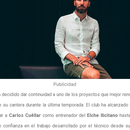
Publicidad
 decidido dar continuidad a uno de los proyectos que mejor ren
n su cantera durante la última temporada. El club ha alcanzado
ar a
Carlos Cuéllar
como entrenador del
Elche Ilicitano
hast
 confianza en el trabajo desarrollado por el técnico desde su