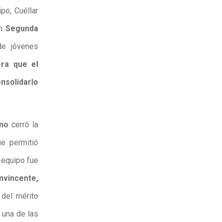
po, Cuéllar
en
Segunda
de jóvenes
era que el
nsolidarlo
ano
cerró la
ue permitió
 equipo fue
nvincente,
 del mérito
 una de las