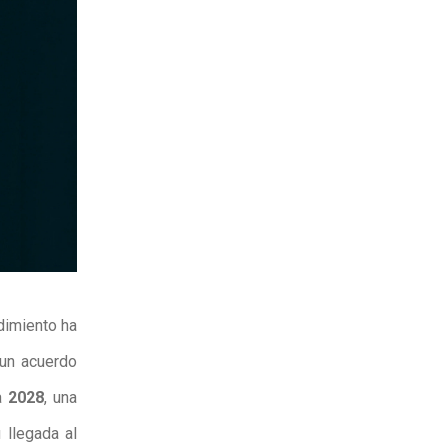
dimiento ha
 un acuerdo
a
2028
, una
 llegada al