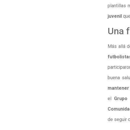
plantillas
juvenil
que
Una f
Más allá de
futbolis
participar
buena salu
mantener 
el
Grupo 
Comunidad
de seguir c