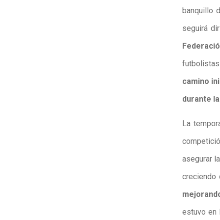
banquillo 
seguirá di
Federaci
futbolista
camino in
durante l
La tempora
competici
asegurar l
creciendo 
mejorand
estuvo en 