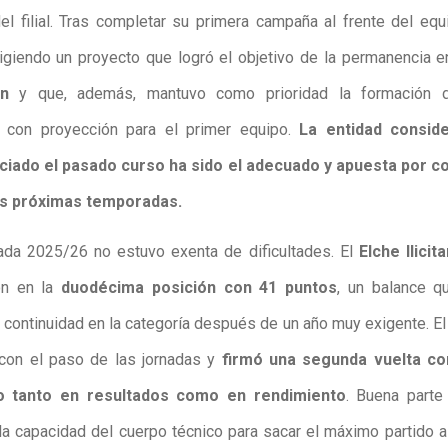
del filial. Tras completar su primera campaña al frente del equi
rigiendo un proyecto que logró el objetivo de la permanencia 
ón
y que, además, mantuvo como prioridad la formación 
s con proyección para el primer equipo.
La entidad consid
iciado el pasado curso ha sido el adecuado y apuesta por co
as próximas temporadas.
da 2025/26 no estuvo exenta de dificultades. El
Elche Ilicit
ón en la
duodécima posición con 41 puntos
, un balance q
a continuidad en la categoría después de un año muy exigente. El
con el paso de las jornadas y
firmó una segunda vuelta co
o tanto en resultados como en rendimiento
. Buena parte
la capacidad del cuerpo técnico para sacar el máximo partido a