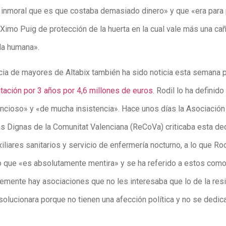
 inmoral que es que costaba demasiado dinero» y que «era para
Ximo Puig de protección de la huerta en la cual vale más una caña
da humana».
cia de mayores de Altabix también ha sido noticia esta semana 
citación por 3 años por 4,6 millones de euros
. Rodil lo ha definid
lencioso» y «de mucha insistencia». Hace unos días la Asociación
s Dignas de la Comunitat Valenciana (ReCoVa) criticaba esta de
xiliares sanitarios y servicio de enfermería nocturno, a lo que Rod
 que «es absolutamente mentira» y se ha referido a estos com
emente hay asociaciones que no les interesaba que lo de la res
solucionara porque no tienen una afección política y no se dedica