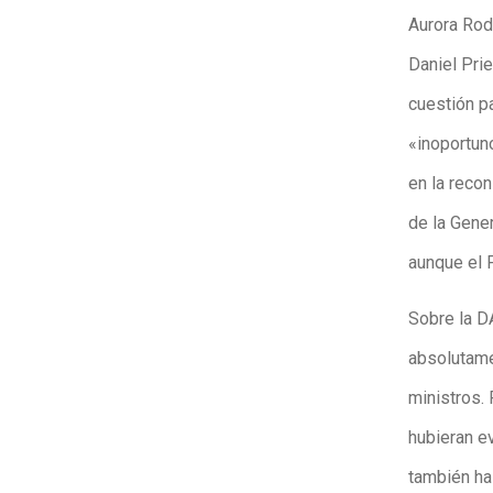
Aurora Rodi
Daniel Pri
cuestión p
«inoportuno
en la recon
de la Gene
aunque el
Sobre la D
absolutame
ministros.
hubieran e
también ha