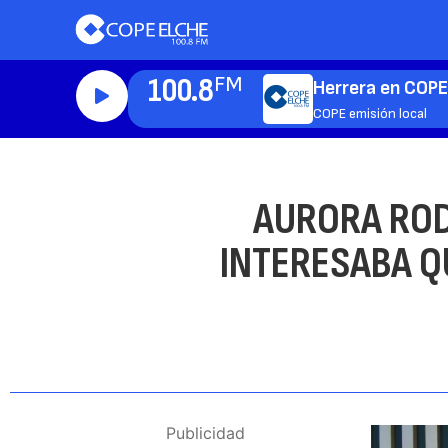
100.8
FM
Herrera en COPE
COPE emisión local
AURORA ROD
INTERESABA QU
Publicidad