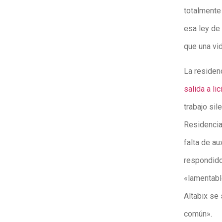
totalmente
esa ley de 
que una vi
La residen
salida a li
trabajo si
Residencia
falta de au
respondido
«lamentabl
Altabix se 
común».