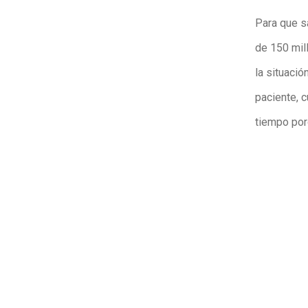
Para que s
de 150 mil
la situaci
paciente, c
tiempo porq