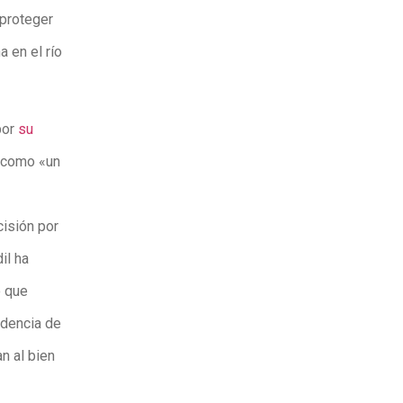
 proteger
 en el río
por
su
o como «un
cisión por
il ha
o que
idencia de
n al bien