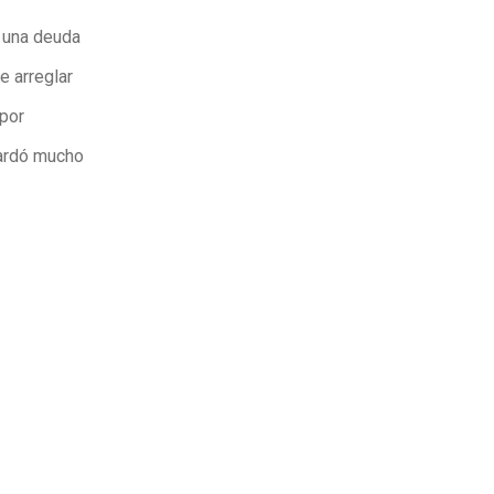
r una deuda
e arreglar
 por
tardó mucho