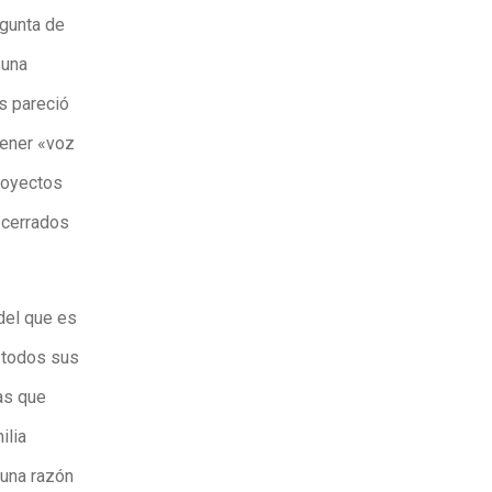
egunta de
«una
s pareció
 tener «voz
proyectos
 cerrados
del que es
 todos sus
as que
ilia
 una razón