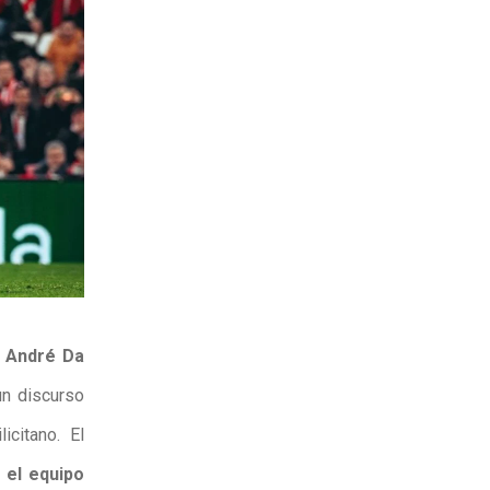
,
André Da
un discurso
icitano. El
 el equipo