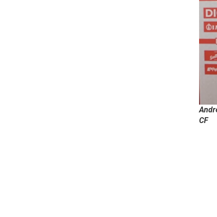
André
CF