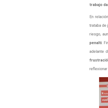
trabajo da
En relació
trataba de
riesgo, a
penalti
. F
adelante 
frustraci
reflexiona