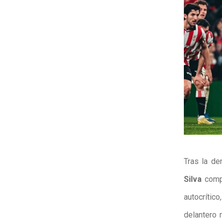
Tras la de
Silva
compa
autocrític
delantero