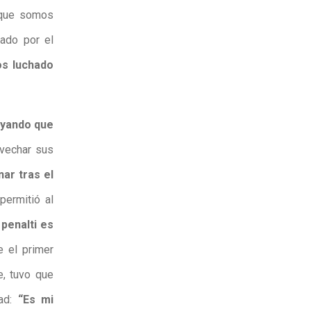
 que somos
rado por el
s luchado
ayando que
ovechar sus
nar tras el
permitió al
 penalti es
e el primer
e, tuvo que
dad:
“Es mi