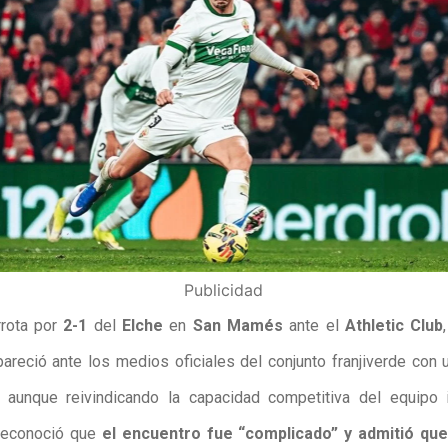
Publicidad
rrota por
2-1
del
Elche
en
San Mamés
ante el
Athletic Club
reció ante los medios oficiales del conjunto franjiverde con 
o, aunque reivindicando la capacidad competitiva del equipo il
 reconoció que
el encuentro fue “complicado” y admitió que