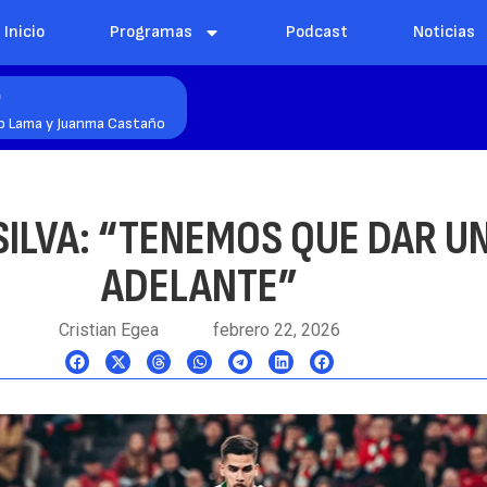
Inicio
Programas
Podcast
Noticias
o
o Lama y Juanma Castaño
SILVA: “TENEMOS QUE DAR U
ADELANTE”
Cristian Egea
febrero 22, 2026