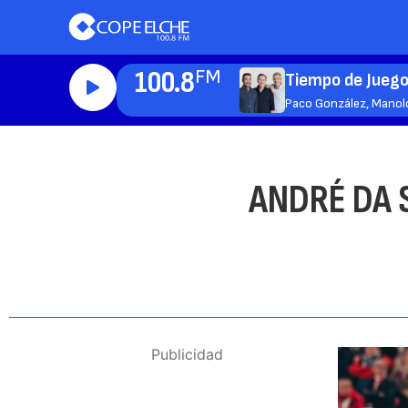
100.8
FM
Tiempo de Jueg
Paco González, Manol
ANDRÉ DA 
Publicidad