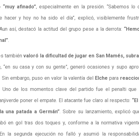
 “muy afinado”
, especialmente en la presión. “Sabemos lo
 hacer y hoy no ha sido el día”, explicó, visiblemente frust
 Aun así, destacó la actitud del grupo pese a la derrota:
“Hemo
nal”
.
és también
valoró la dificultad de jugar en San Mamés, subr
c
, “en su casa y con su gente”, generó ocasiones y supo apr
Sin embargo, puso en valor la valentía del
Elche
para
reaccio
. Uno de los momentos clave del partido fue el penalti que 
anjiverde poner el empate. El atacante fue claro al respecto:
“El
 da una patada a Germán”
. Sobre su lanzamiento, explicó qu
abó en gol tras dos toques y, conforme a la normativa vigent
 En la segunda ejecución no falló y asumió la responsabili