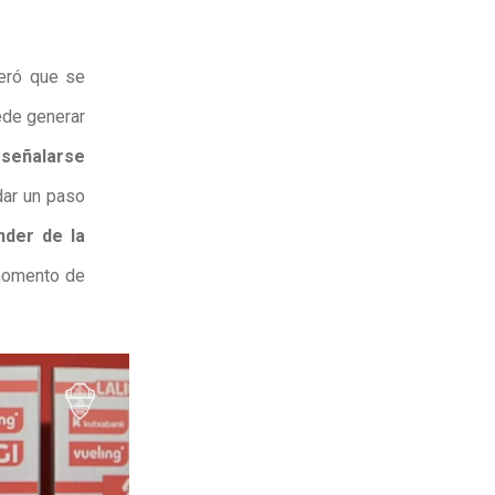
deró que se
ede generar
 señalarse
 dar un paso
der de la
momento de