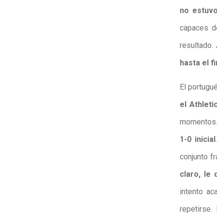
no estuvo
capaces de
resultado.
hasta el fi
El portugu
el Athleti
momentos. 
1-0 inicial
conjunto fr
claro, le
intento ac
repetirse.