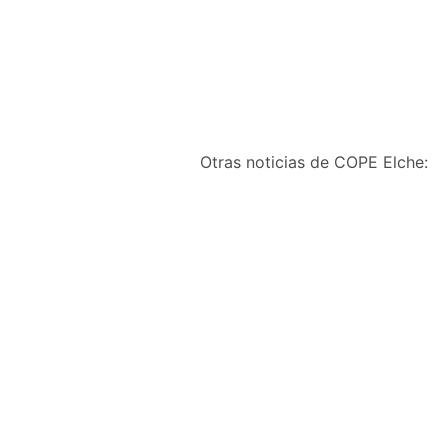
Otras noticias de COPE Elche:
Farmacia de Las Bayas 
Calzados y