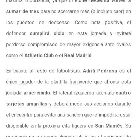
máxima importancia, ya que el
Elche necesita volver a
sumar de tres
para no acercarse más (o incluso caer) en
los puestos de descenso. Como nota positiva, el
defensor
cumplirá ciclo
en esta jornada y evitará
perderse compromisos de mayor exigencia ante rivales
como el
Athletic Club
o el
Real Madrid
.
En cuanto al resto de futbolistas,
Adrià Pedrosa
es el
único jugador de la plantilla franjiverde que afronta esta
jornada
arpercibido
. El lateral izquierdo acumula
cuatro
tarjetas amarillas
y deberá medir sus acciones durante
el encuentro para evitar una sanción que le impediría estar
disponible en la próxima cita liguera en
San Mamés
. Su
presencia no es especialmente clave en el esquema de